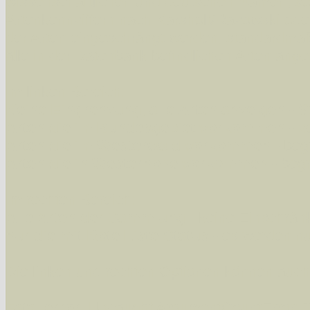
wissenschaftlichen und deutschen Namen, so
Artenkennziffern nach Karsholt/Razowski od
der Arten eingeschrängt werden, standardmä
alle in der Datenbank befindlichen Arten ange
Im linken Bereich:
Keine Eingrenzung, alle Arten anzeigen
- S
Arten die im Bundesgebiet vorkommen
- z
Arten die im Westerwald vorkommen
- beg
Arten die in Westernohe vorkommen
- beg
Im rechten Bereich:
Alle Arten der Sammlung
- keine Einschrän
nur die mit Rote Liste-Status
- es werden nur
Die linken und rechten Optionen können auch
Fatal error
: Uncaught ArgumentCountError: T