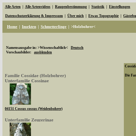
Alle Arten
|
Alle Artenvideos
|
Raupenbestimmung
|
Statistik
|
Einstellungen
Datenschutzerklärung & Impressum
|
Über mich
|
Etwas Topographie
|
Gästeb
Home
|
Insekten
|
Schmetterlinge
|
>Holzbohrer<
Namensausgabe in: >Wissenschaftlich<
Deutsch
Vorschaubilder:
ausblenden
Cossida
Familie Cossidae (Holzbohrer)
Die Fam
Unterfamilie Cossinae
04151 Cossus cossus (Weidenbohrer)
Unterfamilie Zeuzerinae