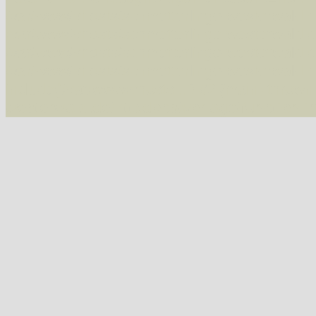
/var/www/vhosts/schmetterlinge-westerwald.de/
/var/www/vhosts/schmetterlinge-westerwald.de
/var/www/vhosts/schmetterlinge-westerwald.de
/var/www/vhosts/schmetterlinge-westerwald.de
include('/var/www/vhosts...') #2 {main} thrown
westerwald.de/httpdocs/vorlage/function.i