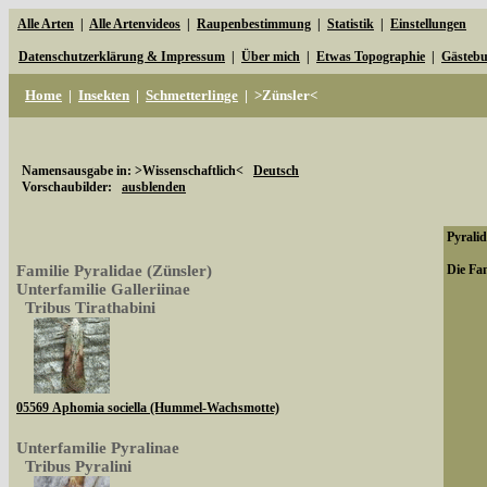
Alle Arten
|
Alle Artenvideos
|
Raupenbestimmung
|
Statistik
|
Einstellungen
Datenschutzerklärung & Impressum
|
Über mich
|
Etwas Topographie
|
Gästeb
Home
|
Insekten
|
Schmetterlinge
|
>Zünsler<
Namensausgabe in: >Wissenschaftlich<
Deutsch
Vorschaubilder:
ausblenden
Pyralid
Familie Pyralidae (Zünsler)
Die Fam
Unterfamilie Galleriinae
Tribus Tirathabini
05569 Aphomia sociella (Hummel-Wachsmotte)
Unterfamilie Pyralinae
Tribus Pyralini