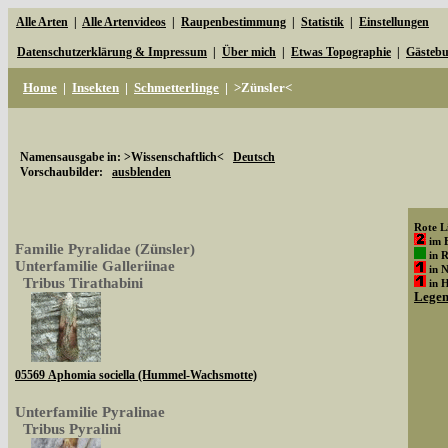
Alle Arten
|
Alle Artenvideos
|
Raupenbestimmung
|
Statistik
|
Einstellungen
Datenschutzerklärung & Impressum
|
Über mich
|
Etwas Topographie
|
Gästeb
Home
|
Insekten
|
Schmetterlinge
|
>Zünsler<
Namensausgabe in: >Wissenschaftlich<
Deutsch
Vorschaubilder:
ausblenden
Rote Li
im 
Familie Pyralidae (Zünsler)
in 
Unterfamilie Galleriinae
in 
Tribus Tirathabini
in 
Lege
05569 Aphomia sociella (Hummel-Wachsmotte)
Unterfamilie Pyralinae
Tribus Pyralini