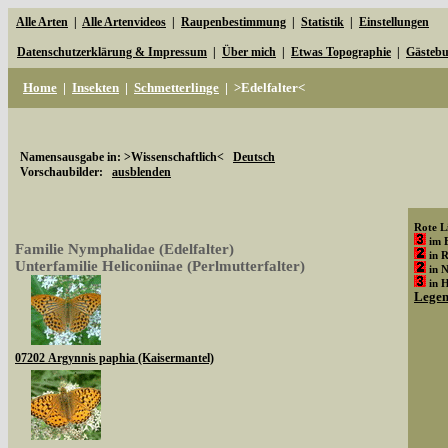
Alle Arten
|
Alle Artenvideos
|
Raupenbestimmung
|
Statistik
|
Einstellungen
Datenschutzerklärung & Impressum
|
Über mich
|
Etwas Topographie
|
Gästeb
Home
|
Insekten
|
Schmetterlinge
|
>Edelfalter<
Namensausgabe in: >Wissenschaftlich<
Deutsch
Vorschaubilder:
ausblenden
Rote Li
im 
Familie Nymphalidae (Edelfalter)
in 
Unterfamilie Heliconiinae (Perlmutterfalter)
in 
in 
Lege
07202 Argynnis paphia (Kaisermantel)