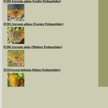
07204 Argynnis aglaja (Großer Perlmuttfalter)
07205 Argynnis adippe (Feuriger Perlmuttfalter)
07206 Argynnis niobe (Mittlerer Perlmuttfalter)
07210 Issoria lathonia (Kleiner Perlmuttfalter)
Sie können nach mehreren Suchbegriffen oder
07213 Brenthis ino (Mädesüß-Perlmuttfalter)
Bei der Suche wird nach dem Suchbegriff in al