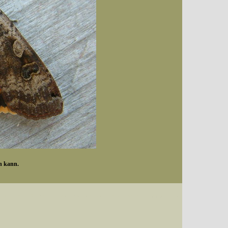
en kann.
Datum (Format: 2008/07/16), Artenkennziffern nach Karsholt/Razowski oder dem EDV-