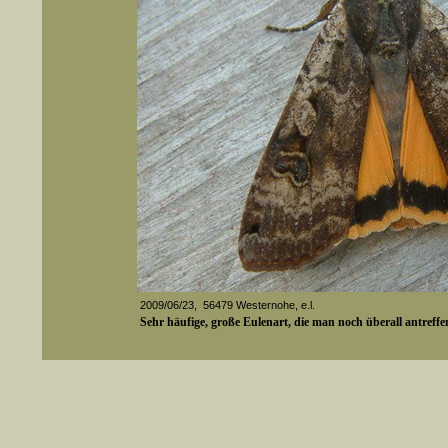
2009/06/23, 56479 Westernohe, e.l.
Sehr häufige, große Eulenart, die man noch überall antreff
er auch Artennamen).
Media-ID: 2686
t sich z.B. nicht nur nach wissenschaftlichen und deutschen Namen, sondern auch nach Fundorten, einem 
gt werden, standardmäßig werden
k an
ndesgebiet vorkommen