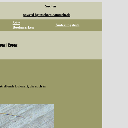
Suchen
powerd by insekten-sammeln.de
Seite
Änderungsliste
Bookmarken
upe
|
Puppe
utreffende Eulenart, die auch in