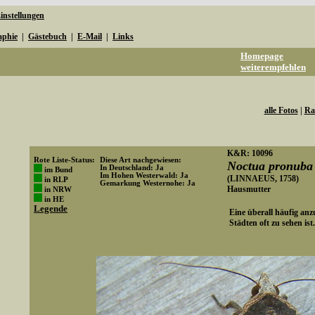
instellungen
aphie
|
Gästebuch
|
E-Mail
|
Links
Homepage
weiterempfehlen
alle Fotos
|
Ra
K&R: 10096
Rote Liste-Status:
Diese Art nachgewiesen:
Noctua pronuba
In Deutschland: Ja
im Bund
Im Hohen Westerwald: Ja
(LINNAEUS, 1758)
in RLP
Gemarkung Westernohe: Ja
Hausmutter
in NRW
Art-ID: 171
in HE
Legende
Eine überall häufig anz
Städten oft zu sehen ist.
Media-ID: 2685