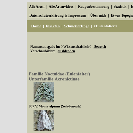
Alle Arten
|
Alle Artenvideos
|
Raupenbestimmung
|
Statistik
|
E
Datenschutzerklärung & Impressum
|
Über mich
|
Etwas Topogr
Home
|
Insekten
|
Schmetterlinge
|
>Eulenfalter<
Namensausgabe in: >Wissenschaftlich<
Deutsch
Vorschaubilder:
ausblenden
Familie Noctuidae (Eulenfalter)
Unterfamilie Acronictinae
08772 Moma alpium (Seladoneule)