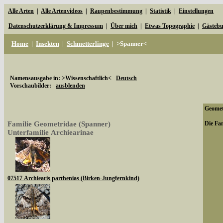
Alle Arten
|
Alle Artenvideos
|
Raupenbestimmung
|
Statistik
|
Einstellungen
Datenschutzerklärung & Impressum
|
Über mich
|
Etwas Topographie
|
Gästeb
Home
|
Insekten
|
Schmetterlinge
|
>Spanner<
Namensausgabe in: >Wissenschaftlich<
Deutsch
Vorschaubilder:
ausblenden
Geometr
Familie Geometridae (Spanner)
Die Fam
Unterfamilie Archiearinae
07517 Archiearis parthenias (Birken-Jungfernkind)