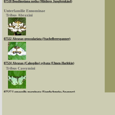
07518 Boudinotiana notha (Mittleres Jungfernkind)
Unterfamilie Ennominae
Tribus Abraxini
07522 Abraxas grossulariata (Stachelbeerspanner)
07524 Abraxas (Calospilos) sylvata (Ulmen-Harlekin)
Tribus Cassymini
07527 Lomaspilis marginata (Vogelschmeiss-Spanner)
Sie können nach mehreren Suchbegriffen oder
Tribus Abraxini
Bei der Suche wird nach dem Suchbegriff in al