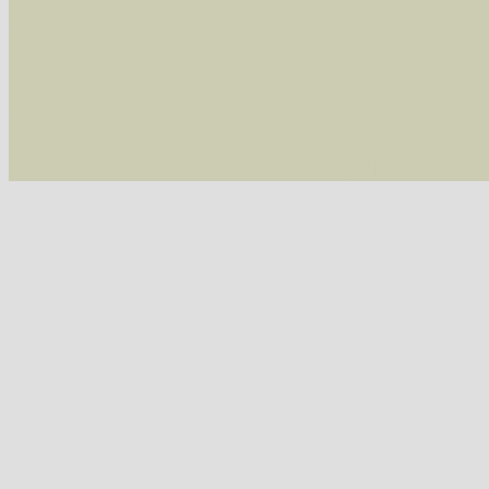
/var/www/vhosts/schmetterlinge-westerwald.de/
/var/www/vhosts/schmetterlinge-westerwald.de
/var/www/vhosts/schmetterlinge-westerwald.de
07543 Macaria wauaria (Vauzeichen-Eckflügelspanner)
/var/www/vhosts/schmetterlinge-westerwald.de
include('/var/www/vhosts...') #2 {main} thrown
westerwald.de/httpdocs/vorlage/function.i
07547 Chiasmia clathrata (Gitterspanner)
Tribus Hypochrosini
07606 Plagodis pulveraria (Pulverspanner)
07607 Plagodis dolabraria (Hobelspanner)
Tribus Epionini