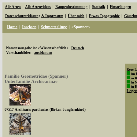
Alle Arten
|
Alle Artenvideos
|
Raupenbestimmung
|
Statistik
|
Einstellungen
Datenschutzerklärung & Impressum
|
Über mich
|
Etwas Topographie
|
Gästeb
Home
|
Insekten
|
Schmetterlinge
|
>Spanner<
Namensausgabe in: >Wissenschaftlich<
Deutsch
Vorschaubilder:
ausblenden
Rote Li
im 
Familie Geometridae (Spanner)
in 
Unterfamilie Archiearinae
in 
in 
Lege
07517 Archiearis parthenias (Birken-Jungfernkind)