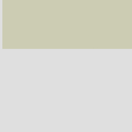
/var/www/vhosts/schmetterlinge-westerwald.de/
/var/www/vhosts/schmetterlinge-westerwald.de
/var/www/vhosts/schmetterlinge-westerwald.de
07543 Macaria wauaria (Vauzeichen-Eckflügelspanner)
/var/www/vhosts/schmetterlinge-westerwald.de
include('/var/www/vhosts...') #2 {main} thrown
westerwald.de/httpdocs/vorlage/function.i
07547 Chiasmia clathrata (Gitterspanner)
Tribus Hypochrosini
07606 Plagodis pulveraria (Pulverspanner)
07607 Plagodis dolabraria (Hobelspanner)
Tribus Epionini