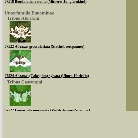
07518 Boudinotiana notha (Mittleres Jungfernkind)
Unterfamilie Ennominae
Tribus Abraxini
07522 Abraxas grossulariata (Stachelbeerspanner)
07524 Abraxas (Calospilos) sylvata (Ulmen-Harlekin)
Tribus Cassymini
07527 Lomaspilis marginata (Vogelschmeiss-Spanner)
Sie können nach mehreren Suchbegriffen oder
Tribus Abraxini
Bei der Suche wird nach dem Suchbegriff in al