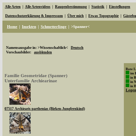
Alle Arten
|
Alle Artenvideos
|
Raupenbestimmung
|
Statistik
|
Einstellungen
Datenschutzerklärung & Impressum
|
Über mich
|
Etwas Topographie
|
Gästeb
Home
|
Insekten
|
Schmetterlinge
|
>Spanner<
Namensausgabe in: >Wissenschaftlich<
Deutsch
Vorschaubilder:
ausblenden
Rote Li
im 
Familie Geometridae (Spanner)
in 
Unterfamilie Archiearinae
in 
in 
Lege
07517 Archiearis parthenias (Birken-Jungfernkind)