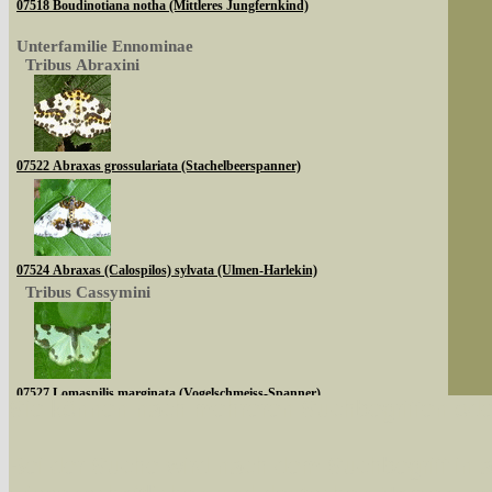
07518 Boudinotiana notha (Mittleres Jungfernkind)
Unterfamilie Ennominae
Tribus Abraxini
07522 Abraxas grossulariata (Stachelbeerspanner)
07524 Abraxas (Calospilos) sylvata (Ulmen-Harlekin)
Tribus Cassymini
07527 Lomaspilis marginata (Vogelschmeiss-Spanner)
Sie können nach mehreren Suchbegriffen oder
Tribus Abraxini
Bei der Suche wird nach dem Suchbegriff in al