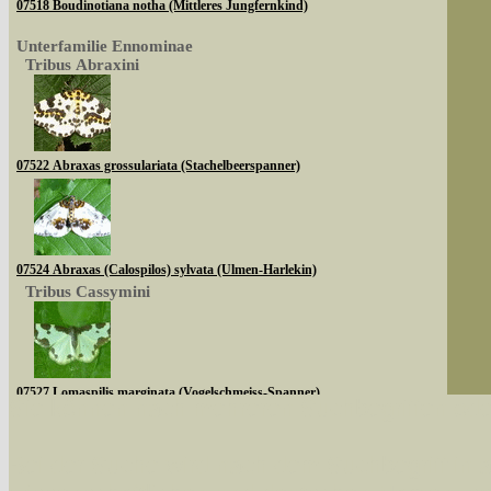
07518 Boudinotiana notha (Mittleres Jungfernkind)
Unterfamilie Ennominae
Tribus Abraxini
07522 Abraxas grossulariata (Stachelbeerspanner)
07524 Abraxas (Calospilos) sylvata (Ulmen-Harlekin)
Tribus Cassymini
07527 Lomaspilis marginata (Vogelschmeiss-Spanner)
Sie können nach mehreren Suchbegriffen oder
Tribus Abraxini
Bei der Suche wird nach dem Suchbegriff in al