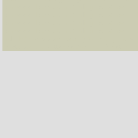
/var/www/vhosts/schmetterlinge-westerwald.de/
/var/www/vhosts/schmetterlinge-westerwald.de
/var/www/vhosts/schmetterlinge-westerwald.de
07543 Macaria wauaria (Vauzeichen-Eckflügelspanner)
/var/www/vhosts/schmetterlinge-westerwald.de
include('/var/www/vhosts...') #2 {main} thrown
westerwald.de/httpdocs/vorlage/function.i
07547 Chiasmia clathrata (Gitterspanner)
Tribus Hypochrosini
07606 Plagodis pulveraria (Pulverspanner)
07607 Plagodis dolabraria (Hobelspanner)
Tribus Epionini