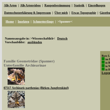
Alle Arten
|
Alle Artenvideos
|
Raupenbestimmung
|
Statistik
|
Einstellungen
Datenschutzerklärung & Impressum
|
Über mich
|
Etwas Topographie
|
Gästeb
Home
|
Insekten
|
Schmetterlinge
|
>Spanner<
Namensausgabe in: >Wissenschaftlich<
Deutsch
Vorschaubilder:
ausblenden
Rote Li
im 
Familie Geometridae (Spanner)
in 
Unterfamilie Archiearinae
in 
in 
Lege
07517 Archiearis parthenias (Birken-Jungfernkind)