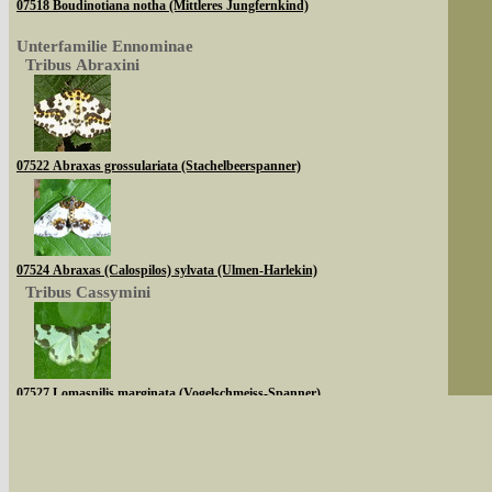
07518 Boudinotiana notha (Mittleres Jungfernkind)
Unterfamilie Ennominae
Tribus Abraxini
07522 Abraxas grossulariata (Stachelbeerspanner)
07524 Abraxas (Calospilos) sylvata (Ulmen-Harlekin)
Tribus Cassymini
07527 Lomaspilis marginata (Vogelschmeiss-Spanner)
Sie können nach mehreren Suchbegriffen oder
Tribus Abraxini
Bei der Suche wird nach dem Suchbegriff in al