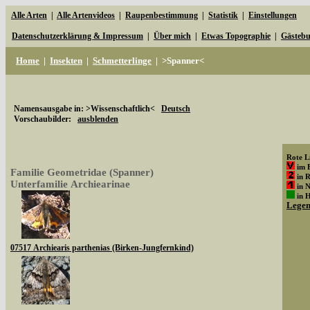
Alle Arten
|
Alle Artenvideos
|
Raupenbestimmung
|
Statistik
|
Einstellungen
Datenschutzerklärung & Impressum
|
Über mich
|
Etwas Topographie
|
Gästeb
Home
|
Insekten
|
Schmetterlinge
|
>Spanner<
Namensausgabe in: >Wissenschaftlich<
Deutsch
Vorschaubilder:
ausblenden
Rote Li
im 
Familie Geometridae (Spanner)
in 
Unterfamilie Archiearinae
in 
in 
Lege
07517 Archiearis parthenias (Birken-Jungfernkind)