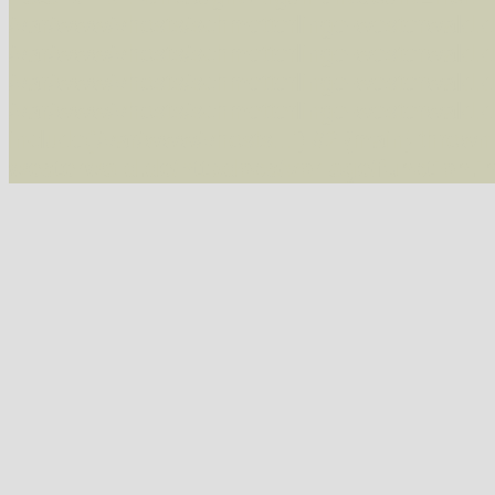
/var/www/vhosts/schmetterlinge-westerwald.de/
/var/www/vhosts/schmetterlinge-westerwald.de
/var/www/vhosts/schmetterlinge-westerwald.de
07543 Macaria wauaria (Vauzeichen-Eckflügelspanner)
/var/www/vhosts/schmetterlinge-westerwald.de
include('/var/www/vhosts...') #2 {main} thrown
westerwald.de/httpdocs/vorlage/function.i
07547 Chiasmia clathrata (Gitterspanner)
Tribus Hypochrosini
07606 Plagodis pulveraria (Pulverspanner)
07607 Plagodis dolabraria (Hobelspanner)
Tribus Epionini