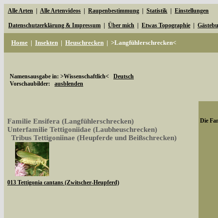
Alle Arten
|
Alle Artenvideos
|
Raupenbestimmung
|
Statistik
|
Einstellungen
Datenschutzerklärung & Impressum
|
Über mich
|
Etwas Topographie
|
Gästeb
Home
|
Insekten
|
Heuschrecken
|
>Langfühlerschrecken<
Namensausgabe in: >Wissenschaftlich<
Deutsch
Vorschaubilder:
ausblenden
Familie Ensifera (Langfühlerschrecken)
Die Fam
Unterfamilie Tettigoniidae (Laubheuschrecken)
Tribus Tettigoniinae (Heupferde und Beißschrecken)
013 Tettigonia cantans (Zwitscher-Heupferd)