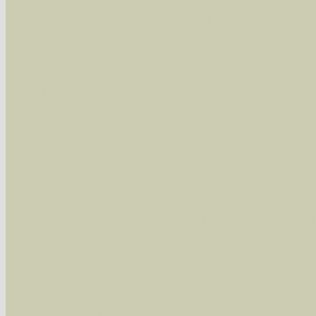
wissenschaftlichen und deutschen Namen, so
Artenkennziffern nach Karsholt/Razowski od
der Arten eingeschrängt werden, standardmä
alle in der Datenbank befindlichen Arten ange
Im linken Bereich:
Keine Eingrenzung, alle Arten anzeigen
- S
Arten die im Bundesgebiet vorkommen
- z
Arten die im Westerwald vorkommen
- beg
Arten die in Westernohe vorkommen
- beg
Im rechten Bereich:
Alle Arten der Sammlung
- keine Einschrän
nur die mit Rote Liste-Status
- es werden nur
Die linken und rechten Optionen können auch
Fatal error
: Uncaught ArgumentCountError: T