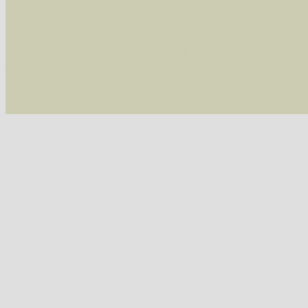
/var/www/vhosts/schmetterlinge-westerwald.de/
/var/www/vhosts/schmetterlinge-westerwald.de
/var/www/vhosts/schmetterlinge-westerwald.de
/var/www/vhosts/schmetterlinge-westerwald.de
include('/var/www/vhosts...') #2 {main} thrown
westerwald.de/httpdocs/vorlage/function.i