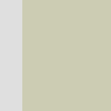
Sie können nach mehreren Suchbegriffen oder Arten gleichzeitig suchen (Familien od
Bei der Suche wird nach dem Suchbegriff in allen Datenbankfeldern gesucht. So läß
Code bei Käfern suchen.
Mit diesen Knöpfen kann die Anzahl der Arten eingeschrän
alle in der Datenbank befindlichen Arten angezeigt. Sie haben folgende Möglichkeiten:
Im linken Bereich:
Keine Eingrenzung, alle Arten anzeigen
- Standard, zeigt alle Arten der Datenban
Arten die im Bundesgebiet vorkommen
- zeigt nur die Arten an, die auf dem Bu