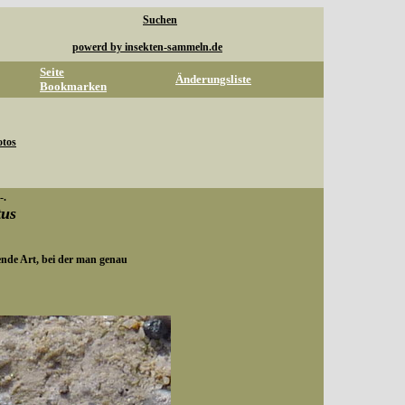
Suchen
powerd by insekten-sammeln.de
Seite
Änderungsliste
Bookmarken
otos
-.
tus
ende Art, bei der man genau