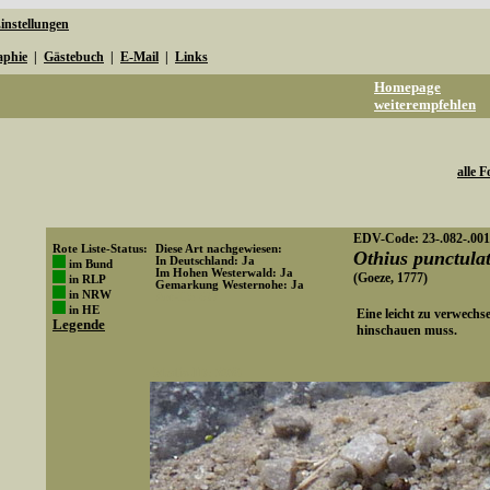
instellungen
aphie
|
Gästebuch
|
E-Mail
|
Links
Homepage
weiterempfehlen
alle F
EDV-Code: 23-.082-.001
Rote Liste-Status:
Diese Art nachgewiesen:
Othius punctula
In Deutschland: Ja
im Bund
Im Hohen Westerwald: Ja
(Goeze, 1777)
in RLP
Gemarkung Westernohe: Ja
in NRW
Art-ID: 607
in HE
Eine leicht zu verwechs
Legende
hinschauen muss.
Media-ID: 3039