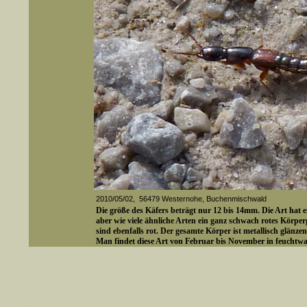
2010/05/02, 56479 Westernohe, Buchenmischwald
Die größe des Käfers beträgt nur 12 bis 14mm. Die Art hat e
aber wie viele ähnliche Arten ein ganz schwach rotes Körper
sind ebenfalls rot. Der gesamte Körper ist metallisch glänzen
Man findet diese Art von Februar bis November in feuchtw
er auch Artennamen).
t sich z.B. nicht nur nach wissenschaftlichen und deutschen Namen, sondern auch nach Fundorten, einem 
gt werden, standardmäßig werden
k an
ndesgebiet vorkommen