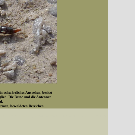
in schwärzliches Aussehen, besitzt
glied. Die Beine und die Antennen
d.
armen, bewaldeten Bereichen.
Datum (Format: 2008/07/16), Artenkennziffern nach Karsholt/Razowski oder dem EDV-