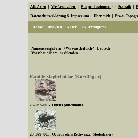
Alle Arten
|
Alle Artenvideos
|
Raupenbestimmung
|
Statistik
|
E
Datenschutzerklärung & Impressum
|
Über mich
|
Etwas Topogr
Home
|
Insekten
|
Käfer
|
>Kurzflügler<
Namensausgabe in: >Wissenschaftlich<
Deutsch
Vorschaubilder:
ausblenden
Familie Staphylinidae (Kurzflügler)
23-.082-.001-. Othius punctulatus
23-.099-.001-. Ocypus olens (Schwarzer Moderkäfer)