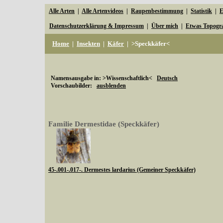
Alle Arten
|
Alle Artenvideos
|
Raupenbestimmung
|
Statistik
|
E
Datenschutzerklärung & Impressum
|
Über mich
|
Etwas Topogr
Home
|
Insekten
|
Käfer
|
>Speckkäfer<
Namensausgabe in: >Wissenschaftlich<
Deutsch
Vorschaubilder:
ausblenden
Familie Dermestidae (Speckkäfer)
45-.001-.017-. Dermestes lardarius (Gemeiner Speckkäfer)