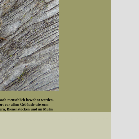
e noch menschlich bewohnt werden.
dort vor allem Gebäude wie zum
stern, Bienenstöcken und im Mulm
Datum (Format: 2008/07/16), Artenkennziffern nach Karsholt/Razowski oder dem EDV-