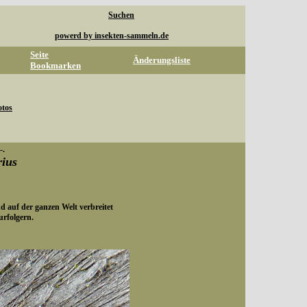
Suchen
powerd by insekten-sammeln.de
Seite
Änderungsliste
Bookmarken
otos
-.
rius
d auf der ganzen Welt verbreitet
urfolgern.