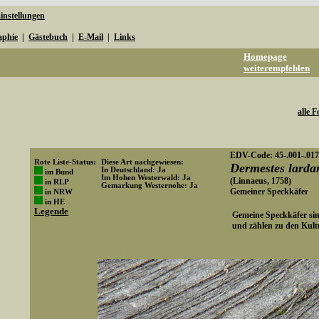
instellungen
aphie
|
Gästebuch
|
E-Mail
|
Links
Homepage
weiterempfehlen
alle F
EDV-Code: 45-.001-.017
Rote Liste-Status:
Diese Art nachgewiesen:
Dermestes larda
In Deutschland: Ja
im Bund
Im Hohen Westerwald: Ja
(Linnaeus, 1758)
in RLP
Gemarkung Westernohe: Ja
Gemeiner Speckkäfer
in NRW
Art-ID: 703
in HE
Legende
Gemeine Speckkäfer sin
und zählen zu den Kult
Media-ID: 3881