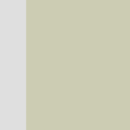
Sie können nach mehreren Suchbegriffen oder Arten gleichzeitig suchen (Familien od
Bei der Suche wird nach dem Suchbegriff in allen Datenbankfeldern gesucht. So läß
Code bei Käfern suchen.
Mit diesen Knöpfen kann die Anzahl der Arten eingeschrän
alle in der Datenbank befindlichen Arten angezeigt. Sie haben folgende Möglichkeiten:
Im linken Bereich:
Keine Eingrenzung, alle Arten anzeigen
- Standard, zeigt alle Arten der Datenban
Arten die im Bundesgebiet vorkommen
- zeigt nur die Arten an, die auf dem Bu