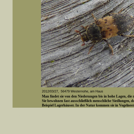
2012/03/27, 56479 Westernohe, am Haus
Man findet sie von den Niederungen bis in hohe Lagen, di
Sie bewohnen fast ausschließlich menschliche Siedlungen, 
Beispiel Lagerhäuser. In der Natur kommen sie in Vogelne
er auch Artennamen).
von Laubbäumen vor.
t sich z.B. nicht nur nach wissenschaftlichen und deutschen Namen, sondern auch nach Fundorten, einem 
gt werden, standardmäßig werden
Quelle: Wikipedia
k an
Media-ID: 3882
ndesgebiet vorkommen