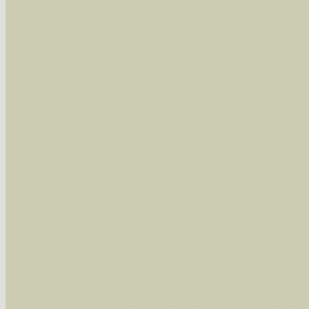
wissenschaftlichen und deutschen Namen, so
Artenkennziffern nach Karsholt/Razowski od
der Arten eingeschrängt werden, standardmä
alle in der Datenbank befindlichen Arten ange
Im linken Bereich:
Keine Eingrenzung, alle Arten anzeigen
- S
Arten die im Bundesgebiet vorkommen
- z
Arten die im Westerwald vorkommen
- beg
Arten die in Westernohe vorkommen
- beg
Im rechten Bereich:
Alle Arten der Sammlung
- keine Einschrän
nur die mit Rote Liste-Status
- es werden nur
Die linken und rechten Optionen können auch
Fatal error
: Uncaught ArgumentCountError: T