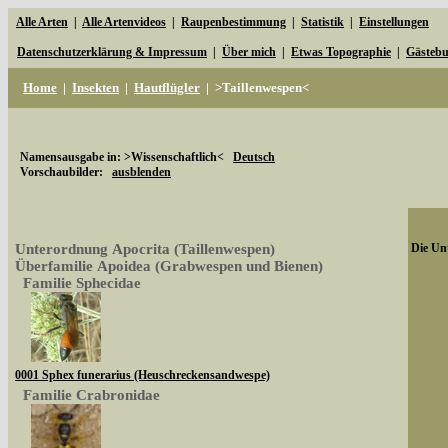
Alle Arten
|
Alle Artenvideos
|
Raupenbestimmung
|
Statistik
|
Einstellungen
Datenschutzerklärung & Impressum
|
Über mich
|
Etwas Topographie
|
Gästeb
Home
|
Insekten
|
Hautflügler
|
>Taillenwespen<
Namensausgabe in: >Wissenschaftlich<
Deutsch
Vorschaubilder:
ausblenden
Unterordnung Apocrita (Taillenwespen)
Die Unt
Überfamilie Apoidea (Grabwespen und Bienen)
Familie Sphecidae
0001 Sphex funerarius (Heuschreckensandwespe)
Familie Crabronidae