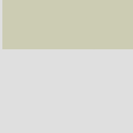
/var/www/vhosts/schmetterlinge-westerwald.de/
/var/www/vhosts/schmetterlinge-westerwald.de
/var/www/vhosts/schmetterlinge-westerwald.de
/var/www/vhosts/schmetterlinge-westerwald.de
include('/var/www/vhosts...') #2 {main} thrown
westerwald.de/httpdocs/vorlage/function.i