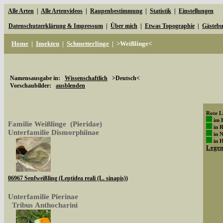
Alle Arten
|
Alle Artenvideos
|
Raupenbestimmung
|
Statistik
|
Einstellungen
Datenschutzerklärung & Impressum
|
Über mich
|
Etwas Topographie
|
Gästeb
Home
|
Insekten
|
Schmetterlinge
|
>Weißlinge<
Namensausgabe in:
Wissenschaftlich
>Deutsch<
Vorschaubilder:
ausblenden
Rote Li
im 
Familie Weißlinge (Pieridae)
in 
Unterfamilie Dismorphiinae
in 
in 
Lege
06967 Senfweißling (Leptidea reali (L. sinapis))
Unterfamilie Pierinae
Tribus Anthocharini