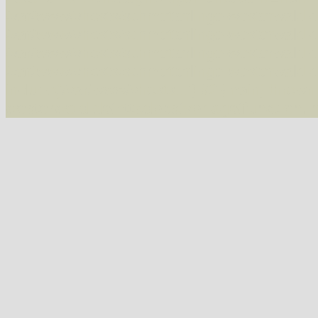
/var/www/vhosts/schmetterlinge-westerwald.de/
/var/www/vhosts/schmetterlinge-westerwald.de
/var/www/vhosts/schmetterlinge-westerwald.de
/var/www/vhosts/schmetterlinge-westerwald.de
include('/var/www/vhosts...') #2 {main} thrown
westerwald.de/httpdocs/vorlage/function.i