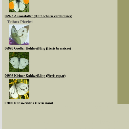
06973 Aurorafalter (Anthocharis cardamines)
Tribus Pierini
06995 Großer Kohlweißling (Pieris brassicae)
06998 Kleiner Kohlweißling (Pieris rapae)
07000 Rapsweißling (Pieris napi)
Sie können nach mehreren Suchbegriffen oder
Unterfamilie Coliadinae
Bei der Suche wird nach dem Suchbegriff in al