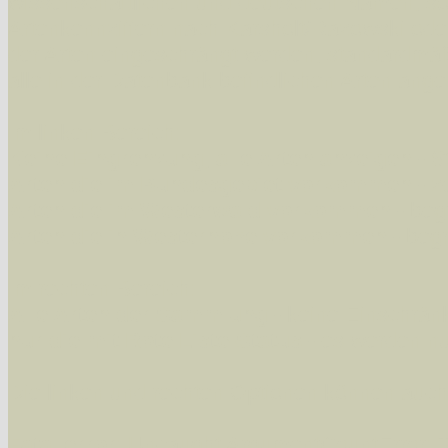
wissenschaftlichen und deutschen Namen, so
Artenkennziffern nach Karsholt/Razowski od
der Arten eingeschrängt werden, standardmä
alle in der Datenbank befindlichen Arten ange
Im linken Bereich:
Keine Eingrenzung, alle Arten anzeigen
- S
Arten die im Bundesgebiet vorkommen
- z
Arten die im Westerwald vorkommen
- beg
Arten die in Westernohe vorkommen
- beg
Im rechten Bereich:
Alle Arten der Sammlung
- keine Einschrän
nur die mit Rote Liste-Status
- es werden nur
Die linken und rechten Optionen können auch
Fatal error
: Uncaught ArgumentCountError: T