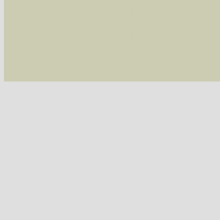
/var/www/vhosts/schmetterlinge-westerwald.de/
/var/www/vhosts/schmetterlinge-westerwald.de
/var/www/vhosts/schmetterlinge-westerwald.de
/var/www/vhosts/schmetterlinge-westerwald.de
include('/var/www/vhosts...') #2 {main} thrown
westerwald.de/httpdocs/vorlage/function.i