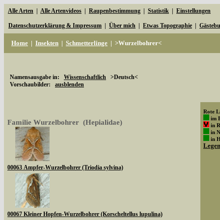
Alle Arten
|
Alle Artenvideos
|
Raupenbestimmung
|
Statistik
|
Einstellungen
Datenschutzerklärung & Impressum
|
Über mich
|
Etwas Topographie
|
Gästeb
Home
|
Insekten
|
Schmetterlinge
|
>Wurzelbohrer<
Namensausgabe in:
Wissenschaftlich
>Deutsch<
Vorschaubilder:
ausblenden
Rote Li
im 
Familie Wurzelbohrer (Hepialidae)
in 
in 
in 
Lege
00063 Ampfer-Wurzelbohrer (Triodia sylvina)
00067 Kleiner Hopfen-Wurzelbohrer (Korscheltellus lupulina)