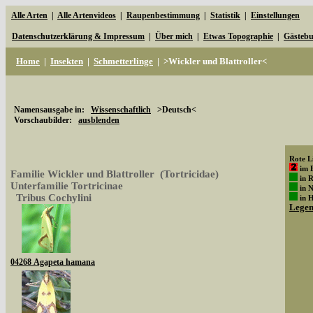
Alle Arten
|
Alle Artenvideos
|
Raupenbestimmung
|
Statistik
|
Einstellungen
Datenschutzerklärung & Impressum
|
Über mich
|
Etwas Topographie
|
Gästeb
Home
|
Insekten
|
Schmetterlinge
|
>Wickler und Blattroller<
Namensausgabe in:
Wissenschaftlich
>Deutsch<
Vorschaubilder:
ausblenden
Rote Li
im 
Familie Wickler und Blattroller (Tortricidae)
in 
Unterfamilie Tortricinae
in 
Tribus Cochylini
in 
Lege
04268 Agapeta hamana