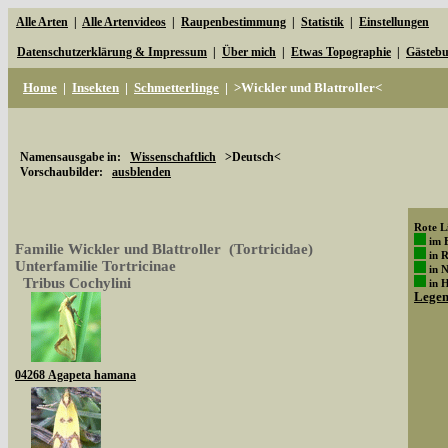
Alle Arten
|
Alle Artenvideos
|
Raupenbestimmung
|
Statistik
|
Einstellungen
Datenschutzerklärung & Impressum
|
Über mich
|
Etwas Topographie
|
Gästeb
Home
|
Insekten
|
Schmetterlinge
|
>Wickler und Blattroller<
Namensausgabe in:
Wissenschaftlich
>Deutsch<
Vorschaubilder:
ausblenden
Rote Li
im 
Familie Wickler und Blattroller (Tortricidae)
in 
Unterfamilie Tortricinae
in 
Tribus Cochylini
in 
Lege
04268 Agapeta hamana