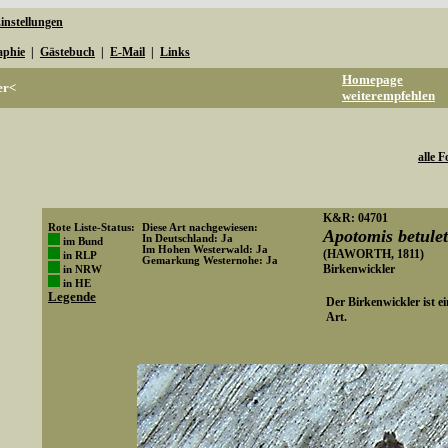
instellungen
aphie
|
Gästebuch
|
E-Mail
|
Links
Homepage
er<
weiterempfehlen
alle F
K&R: 04701
Rote Liste-Status:
Diese Art nachgewiesen:
Apotomis betule
In Deutschland: Ja
im Bund
Im Hohen Westerwald: Ja
(HAWORTH, 1811)
in RLP
Gemarkung Westernohe: Ja
Birkenwickler
in NRW
Art-ID: 584
in HE
Legende
Der Birkenwickler ist e
Art.
Media-ID: 2842