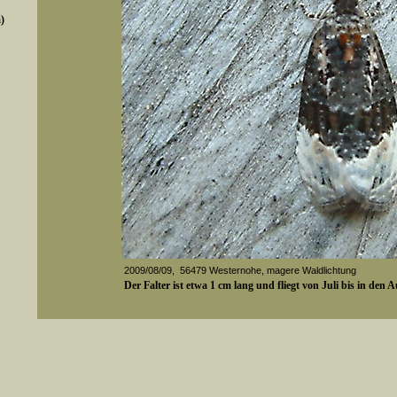
)
2009/08/09, 56479 Westernohe, magere Waldlichtung
Der Falter ist etwa 1 cm lang und fliegt von Juli bis in den 
er auch Artennamen).
Media-ID: 2843
t sich z.B. nicht nur nach wissenschaftlichen und deutschen Namen, sondern auch nach Fundorten, einem 
gt werden, standardmäßig werden
k an
ndesgebiet vorkommen