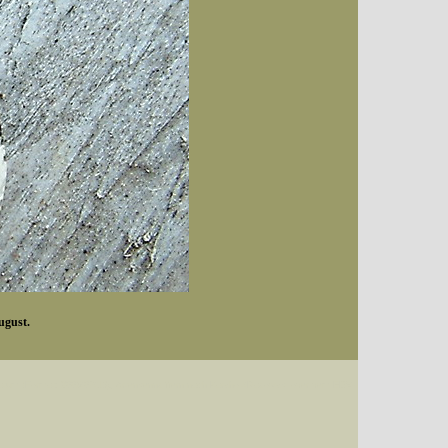
August.
Datum (Format: 2008/07/16), Artenkennziffern nach Karsholt/Razowski oder dem EDV-