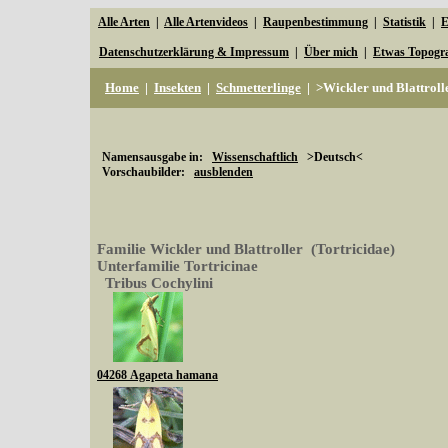
Alle Arten
|
Alle Artenvideos
|
Raupenbestimmung
|
Statistik
|
E
Datenschutzerklärung & Impressum
|
Über mich
|
Etwas Topogr
Home
|
Insekten
|
Schmetterlinge
|
>Wickler und Blattroll
Namensausgabe in:
Wissenschaftlich
>Deutsch<
Vorschaubilder:
ausblenden
Familie Wickler und Blattroller (Tortricidae)
Unterfamilie Tortricinae
Tribus Cochylini
04268 Agapeta hamana