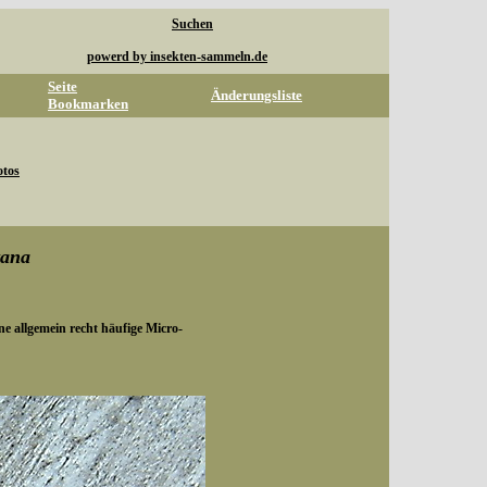
Suchen
powerd by insekten-sammeln.de
Seite
Änderungsliste
Bookmarken
otos
tana
ine allgemein recht häufige Micro-