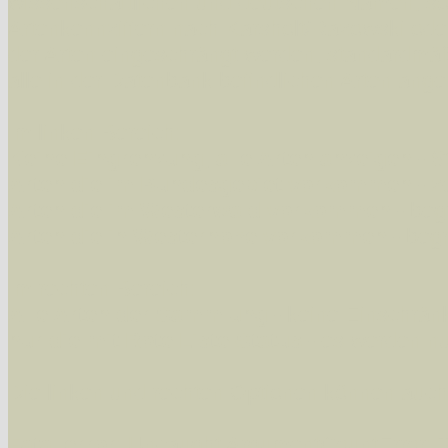
wissenschaftlichen und deutschen Namen, so
Artenkennziffern nach Karsholt/Razowski od
der Arten eingeschrängt werden, standardmä
alle in der Datenbank befindlichen Arten ange
Im linken Bereich:
Keine Eingrenzung, alle Arten anzeigen
- S
Arten die im Bundesgebiet vorkommen
- z
Arten die im Westerwald vorkommen
- beg
Arten die in Westernohe vorkommen
- beg
Im rechten Bereich:
Alle Arten der Sammlung
- keine Einschrän
nur die mit Rote Liste-Status
- es werden nur
Die linken und rechten Optionen können auch
Fatal error
: Uncaught ArgumentCountError: T