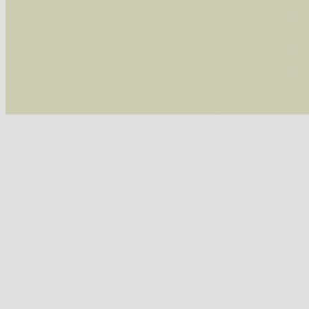
/var/www/vhosts/schmetterlinge-westerwald.de/
/var/www/vhosts/schmetterlinge-westerwald.de
/var/www/vhosts/schmetterlinge-westerwald.de
/var/www/vhosts/schmetterlinge-westerwald.de
include('/var/www/vhosts...') #2 {main} thrown
westerwald.de/httpdocs/vorlage/function.i