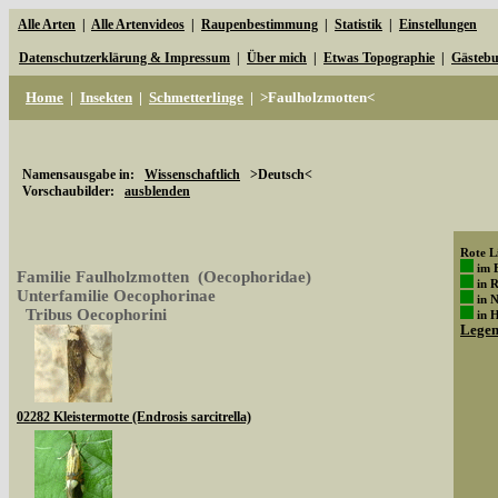
Alle Arten
|
Alle Artenvideos
|
Raupenbestimmung
|
Statistik
|
Einstellungen
Datenschutzerklärung & Impressum
|
Über mich
|
Etwas Topographie
|
Gästeb
Home
|
Insekten
|
Schmetterlinge
|
>Faulholzmotten<
Namensausgabe in:
Wissenschaftlich
>Deutsch<
Vorschaubilder:
ausblenden
Rote Li
im 
Familie Faulholzmotten (Oecophoridae)
in 
Unterfamilie Oecophorinae
in 
Tribus Oecophorini
in 
Lege
02282 Kleistermotte (Endrosis sarcitrella)