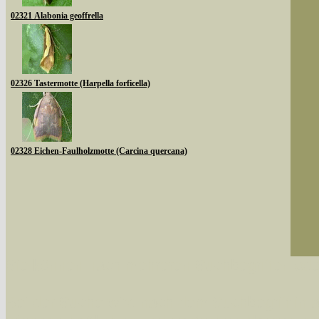
02321 Alabonia geoffrella
02326 Tastermotte (Harpella forficella)
02328 Eichen-Faulholzmotte (Carcina quercana)
Sie können nach mehreren Suchbegriffen oder
Bei der Suche wird nach dem Suchbegriff in al