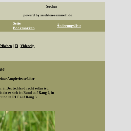
Suchen
powerd by insekten-sammeln.de
Seite
Änderungsliste
Bookmarken
eibchen
|
Ei
|
Videoclip
oe
leiner Ampferfeuerfalter
r in Deutschland recht selten ist.
indet er sich im Bund auf Rang 2, in
2 und in RLP auf Rang 3.