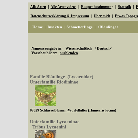
Alle Arten
|
Alle Artenvideos
|
Raupenbestimmung
|
Statistik
|
E
Datenschutzerklärung & Impressum
|
Über mich
|
Etwas Topogr
Home
|
Insekten
|
Schmetterlinge
|
>Bläulinge<
Namensausgabe in:
Wissenschaftlich
>Deutsch<
Vorschaubilder:
ausblenden
Familie Bläulinge (Lycaenidae)
Unterfamilie Riodininae
07029 Schlüsselblumen-Würfelfalter (Hamearis lucina)
Unterfamilie Lycaeninae
Tribus Lycaenini