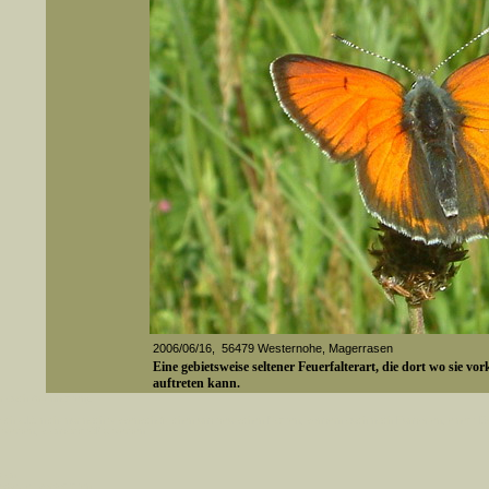
2006/06/16, 56479 Westernohe, Magerrasen
Eine gebietsweise seltener Feuerfalterart, die dort wo sie 
auftreten kann.
er auch Artennamen).
t sich z.B. nicht nur nach wissenschaftlichen und deutschen Namen, sondern auch nach Fundorten, einem 
gt werden, standardmäßig werden
Media-ID: 134
k an
ndesgebiet vorkommen