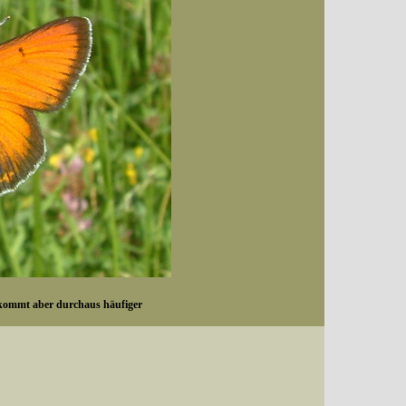
vorkommt aber durchaus häufiger
Datum (Format: 2008/07/16), Artenkennziffern nach Karsholt/Razowski oder dem EDV-