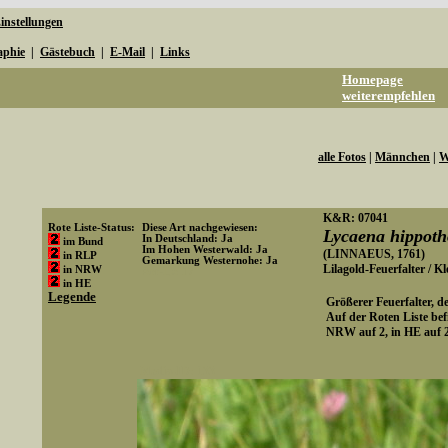
instellungen
aphie
|
Gästebuch
|
E-Mail
|
Links
Homepage
weiterempfehlen
alle Fotos
|
Männchen
|
W
K&R: 07041
Rote Liste-Status:
Diese Art nachgewiesen:
Lycaena hippoth
In Deutschland: Ja
im Bund
Im Hohen Westerwald: Ja
(LINNAEUS, 1761)
in RLP
Gemarkung Westernohe: Ja
Lilagold-Feuerfalter / K
in NRW
Art-ID: 17
in HE
Legende
Größerer Feuerfalter, de
Auf der Roten Liste bef
NRW auf 2, in HE auf 
Media-ID: 133