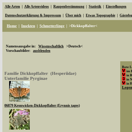
Alle Arten
|
Alle Artenvideos
|
Raupenbestimmung
|
Statistik
|
Einstellungen
Datenschutzerklärung & Impressum
|
Über mich
|
Etwas Topographie
|
Gästeb
Home
|
Insekten
|
Schmetterlinge
|
>Dickkopffalter<
Namensausgabe in:
Wissenschaftlich
>Deutsch<
Vorschaubilder:
ausblenden
Rote Li
im 
Familie Dickkopffalter (Hesperiidae)
in 
Unterfamilie Pyrginae
in 
in 
Lege
06879 Kronwicken-Dickkopffalter (Erynnis tages)