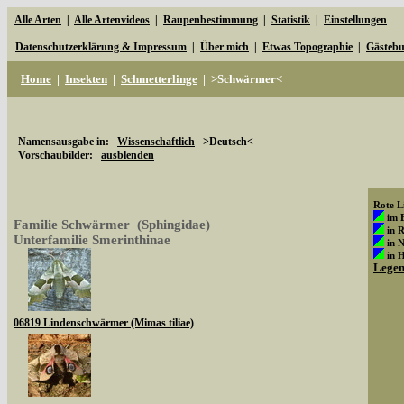
Alle Arten
|
Alle Artenvideos
|
Raupenbestimmung
|
Statistik
|
Einstellungen
Datenschutzerklärung & Impressum
|
Über mich
|
Etwas Topographie
|
Gästeb
Home
|
Insekten
|
Schmetterlinge
|
>Schwärmer<
Namensausgabe in:
Wissenschaftlich
>Deutsch<
Vorschaubilder:
ausblenden
Rote Li
im 
Familie Schwärmer (Sphingidae)
in 
Unterfamilie Smerinthinae
in 
in 
Lege
06819 Lindenschwärmer (Mimas tiliae)