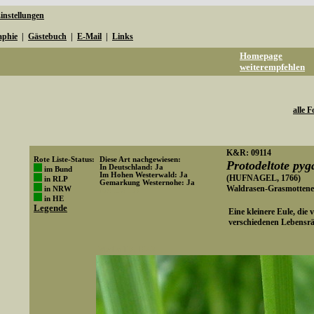
instellungen
aphie
|
Gästebuch
|
E-Mail
|
Links
Homepage
weiterempfehlen
alle F
K&R: 09114
Rote Liste-Status:
Diese Art nachgewiesen:
Protodeltote pyg
In Deutschland: Ja
im Bund
Im Hohen Westerwald: Ja
(HUFNAGEL, 1766)
in RLP
Gemarkung Westernohe: Ja
Waldrasen-Grasmottene
in NRW
Art-ID: 107
in HE
Legende
Eine kleinere Eule, die
verschiedenen Lebensrä
Media-ID: 1940