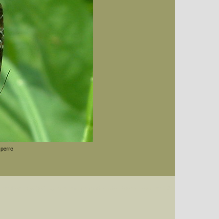
sperre
Datum (Format: 2008/07/16), Artenkennziffern nach Karsholt/Razowski oder dem EDV-