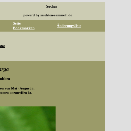
Suchen
powerd by insekten-sammeln.de
Seite
Änderungsliste
Bookmarken
otos
arga
ulchen
 von von Mai - August in
umen anzutreffen ist.