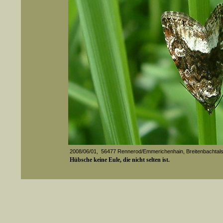
2008/06/01, 56477 Rennerod/Emmerichenhain, Breitenbachtal
Hübsche keine Eule, die nicht selten ist.
er auch Artennamen).
Media-ID: 772
t sich z.B. nicht nur nach wissenschaftlichen und deutschen Namen, sondern auch nach Fundorten, einem 
gt werden, standardmäßig werden
k an
ndesgebiet vorkommen