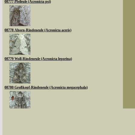
08777 Pfeileule (Acronicta psi)
08778 Ahorn-Rindeneule (Acronicta aceris)
08779 Woll-Rindeneule (Acronicta leporina)
08780 Großkopf-Rindeneule (Acronicta megacephala)
Sie können nach mehreren Suchbegriffen oder
08783 Goldhaar-Rindeneule (Acronicta auricoma)
Bei der Suche wird nach dem Suchbegriff in al