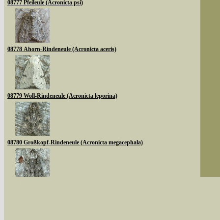
08777 Pfeileule (Acronicta psi)
08778 Ahorn-Rindeneule (Acronicta aceris)
08779 Woll-Rindeneule (Acronicta leporina)
08780 Großkopf-Rindeneule (Acronicta megacephala)
Sie können nach mehreren Suchbegriffen oder
08783 Goldhaar-Rindeneule (Acronicta auricoma)
Bei der Suche wird nach dem Suchbegriff in al