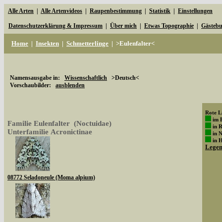
Alle Arten
|
Alle Artenvideos
|
Raupenbestimmung
|
Statistik
|
Einstellungen
Datenschutzerklärung & Impressum
|
Über mich
|
Etwas Topographie
|
Gästeb
Home
|
Insekten
|
Schmetterlinge
|
>Eulenfalter<
Namensausgabe in:
Wissenschaftlich
>Deutsch<
Vorschaubilder:
ausblenden
Rote Li
im 
Familie Eulenfalter (Noctuidae)
in 
Unterfamilie Acronictinae
in 
in 
Lege
08772 Seladoneule (Moma alpium)