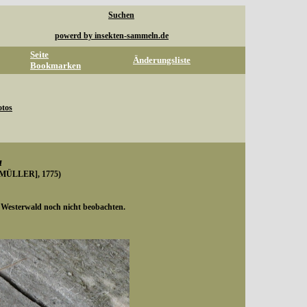
Suchen
powerd by insekten-sammeln.de
Seite
Änderungsliste
Bookmarken
otos
a
MÜLLER], 1775)
m Westerwald noch nicht beobachten.