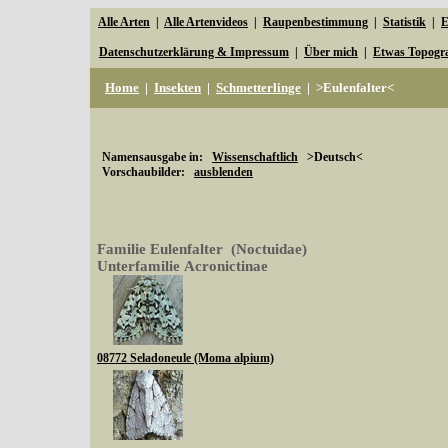
Alle Arten
|
Alle Artenvideos
|
Raupenbestimmung
|
Statistik
|
E
Datenschutzerklärung & Impressum
|
Über mich
|
Etwas Topogr
Home
|
Insekten
|
Schmetterlinge
|
>Eulenfalter<
Namensausgabe in:
Wissenschaftlich
>Deutsch<
Vorschaubilder:
ausblenden
Familie Eulenfalter (Noctuidae)
Unterfamilie Acronictinae
08772 Seladoneule (Moma alpium)