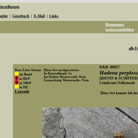
instellungen
aphie
|
Gästebuch
|
E-Mail
|
Links
Homepage
weiterempfehlen
alle F
K&R: 09957
Rote Liste-Status:
Diese Art nachgewiesen:
Hadena perplex
In Deutschland: Ja
im Bund
Im Hohen Westerwald: Nein
([DENIS & SCHIFFER
in RLP
Gemarkung Westernohe: Nein
Leimkraut-Nelkeneule
in NRW
Art-ID: 783
in HE
Legende
Diese Art konnte ich i
Media-ID: 4563