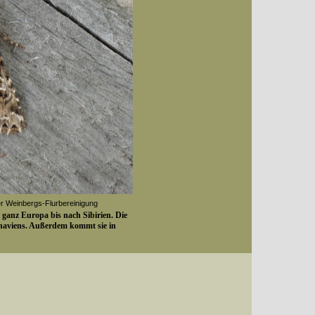
r Weinbergs-Flurbereinigung
 ganz Europa bis nach Sibirien. Die
inaviens. Außerdem kommt sie in
Datum (Format: 2008/07/16), Artenkennziffern nach Karsholt/Razowski oder dem EDV-