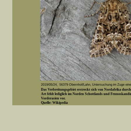
2019/05/24, 56379 Obernhof/Lahn, Untersuchung im Zuge eine
Das Verbreitungsgebiet erstreckt sich von Nordafrika durch
Art fehlt lediglich im Norden Schottlands und Fennoskand
Vorderasien vor.
Quelle: Wikipedia
er auch Artennamen).
t sich z.B. nicht nur nach wissenschaftlichen und deutschen Namen, sondern auch nach Fundorten, einem 
gt werden, standardmäßig werden
Media-ID: 4564
k an
ndesgebiet vorkommen