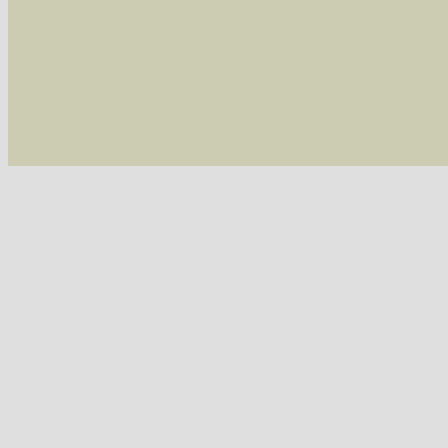
/var/www/vhosts/schmetterlinge-westerwald.de/
/var/www/vhosts/schmetterlinge-westerwald.de
/var/www/vhosts/schmetterlinge-westerwald.de
07543 Vauzeichen-Eckflügelspanner (Macaria wauaria)
/var/www/vhosts/schmetterlinge-westerwald.de
include('/var/www/vhosts...') #2 {main} thrown
westerwald.de/httpdocs/vorlage/function.i
07547 Gitterspanner (Chiasmia clathrata)
Tribus Hypochrosini
07606 Pulverspanner (Plagodis pulveraria)
07607 Hobelspanner (Plagodis dolabraria)
Tribus Epionini