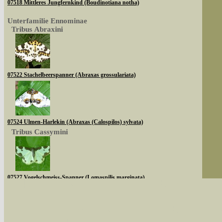
07518 Mittleres Jungfernkind (Boudinotiana notha)
Unterfamilie Ennominae
Tribus Abraxini
07522 Stachelbeerspanner (Abraxas grossulariata)
07524 Ulmen-Harlekin (Abraxas (Calospilos) sylvata)
Tribus Cassymini
07527 Vogelschmeiss-Spanner (Lomaspilis marginata)
Sie können nach mehreren Suchbegriffen oder
Tribus Abraxini
Bei der Suche wird nach dem Suchbegriff in al