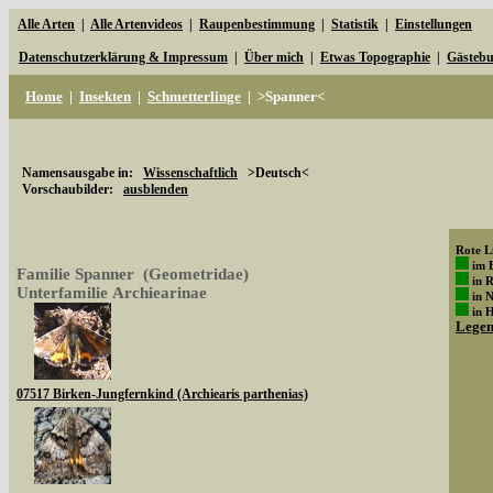
Alle Arten
|
Alle Artenvideos
|
Raupenbestimmung
|
Statistik
|
Einstellungen
Datenschutzerklärung & Impressum
|
Über mich
|
Etwas Topographie
|
Gästeb
Home
|
Insekten
|
Schmetterlinge
|
>Spanner<
Namensausgabe in:
Wissenschaftlich
>Deutsch<
Vorschaubilder:
ausblenden
Rote Li
im 
Familie Spanner (Geometridae)
in 
Unterfamilie Archiearinae
in 
in 
Lege
07517 Birken-Jungfernkind (Archiearis parthenias)