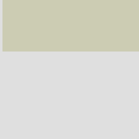
/var/www/vhosts/schmetterlinge-westerwald.de/
/var/www/vhosts/schmetterlinge-westerwald.de
/var/www/vhosts/schmetterlinge-westerwald.de
07543 Vauzeichen-Eckflügelspanner (Macaria wauaria)
/var/www/vhosts/schmetterlinge-westerwald.de
include('/var/www/vhosts...') #2 {main} thrown
westerwald.de/httpdocs/vorlage/function.i
07547 Gitterspanner (Chiasmia clathrata)
Tribus Hypochrosini
07606 Pulverspanner (Plagodis pulveraria)
07607 Hobelspanner (Plagodis dolabraria)
Tribus Epionini