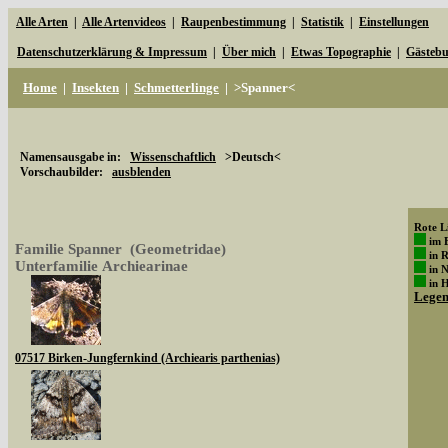
Alle Arten
|
Alle Artenvideos
|
Raupenbestimmung
|
Statistik
|
Einstellungen
Datenschutzerklärung & Impressum
|
Über mich
|
Etwas Topographie
|
Gästeb
Home
|
Insekten
|
Schmetterlinge
|
>Spanner<
Namensausgabe in:
Wissenschaftlich
>Deutsch<
Vorschaubilder:
ausblenden
Rote Li
im 
Familie Spanner (Geometridae)
in 
Unterfamilie Archiearinae
in 
in 
Lege
07517 Birken-Jungfernkind (Archiearis parthenias)