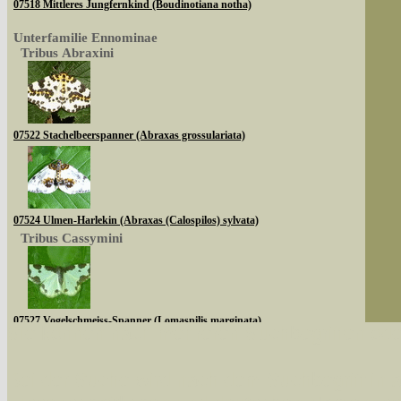
07518 Mittleres Jungfernkind (Boudinotiana notha)
Unterfamilie Ennominae
Tribus Abraxini
07522 Stachelbeerspanner (Abraxas grossulariata)
07524 Ulmen-Harlekin (Abraxas (Calospilos) sylvata)
Tribus Cassymini
07527 Vogelschmeiss-Spanner (Lomaspilis marginata)
Sie können nach mehreren Suchbegriffen oder
Tribus Abraxini
Bei der Suche wird nach dem Suchbegriff in al