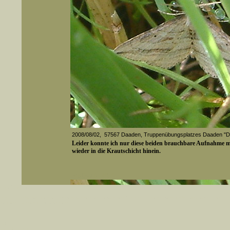
2008/08/02, 57567 Daaden, Truppenübungsplatzes Daaden 
Leider konnte ich nur diese beiden brauchbare Aufnahme m
wieder in die Krautschicht hinein.
Media-ID: 2057
er auch Artennamen).
t sich z.B. nicht nur nach wissenschaftlichen und deutschen Namen, sondern auch nach Fundorten, einem 
gt werden, standardmäßig werden
k an
ndesgebiet vorkommen