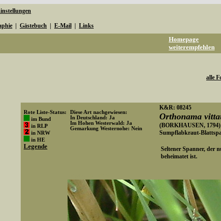
instellungen
aphie
|
Gästebuch
|
E-Mail
|
Links
Homepage
weiterempfehlen
alle F
K&R: 08245
Rote Liste-Status:
Diese Art nachgewiesen:
Orthonama vitta
In Deutschland: Ja
im Bund
Im Hohen Westerwald: Ja
(BORKHAUSEN, 1794)
in RLP
Gemarkung Westernohe: Nein
Sumpflabkraut-Blattspan
in NRW
Art-ID: 439
in HE
Legende
Seltener Spanner, der n
beheimatet ist.
Media-ID: 2056