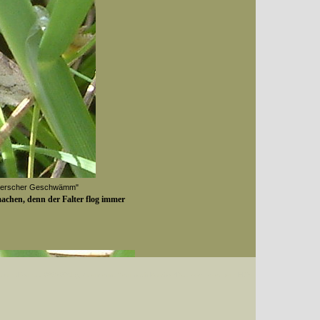
"Derscher Geschwämm"
achen, denn der Falter flog immer
Datum (Format: 2008/07/16), Artenkennziffern nach Karsholt/Razowski oder dem EDV-