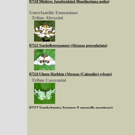
07518 Mittleres Jungfernkind (Boudinotiana notha)
Unterfamilie Ennominae
Tribus Abraxini
07522 Stachelbeerspanner (Abraxas grossulariata)
07524 Ulmen-Harlekin (Abraxas (Calospilos) sylvata)
Tribus Cassymini
07527 Vogelschmeiss-Spanner (Lomaspilis marginata)
Sie können nach mehreren Suchbegriffen oder Arten gleichzeitig suchen (Familien od
Tribus Abraxini
Bei der Suche wird nach dem Suchbegriff in allen Datenbankfeldern gesucht. So läß
Code bei Käfern suchen.
Mit diesen Knöpfen kann die Anzahl der Arten eingeschrän
alle in der Datenbank befindlichen Arten angezeigt. Sie haben folgende Möglichkeiten:
Im linken Bereich:
Keine Eingrenzung, alle Arten anzeigen
- Standard, zeigt alle Arten der Datenban
Arten die im Bundesgebiet vorkommen
- zeigt nur die Arten an, die auf dem Bu