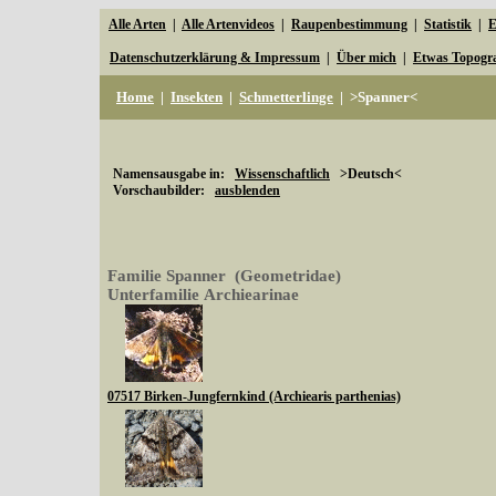
Alle Arten
|
Alle Artenvideos
|
Raupenbestimmung
|
Statistik
|
E
Datenschutzerklärung & Impressum
|
Über mich
|
Etwas Topogr
Home
|
Insekten
|
Schmetterlinge
|
>Spanner<
Namensausgabe in:
Wissenschaftlich
>Deutsch<
Vorschaubilder:
ausblenden
Familie Spanner (Geometridae)
Unterfamilie Archiearinae
07517 Birken-Jungfernkind (Archiearis parthenias)