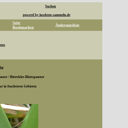
Suchen
powerd by insekten-sammeln.de
Seite
Änderungsliste
Bookmarken
otos
ta
ner / Bitterklee-Blattspanner
ur in feuchteren Gebieten