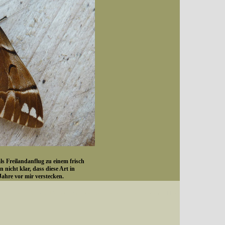
 Freilandanflug zu einem frisch
 nicht klar, dass diese Art in
ahre vor mir verstecken.
ng und zudem kleiner.
Datum (Format: 2008/07/16), Artenkennziffern nach Karsholt/Razowski oder dem EDV-