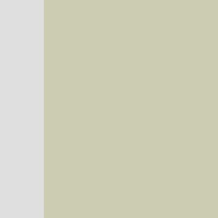
Sie können nach mehreren Suchbegriffen oder Arten gleichzeitig suchen (Familien od
Bei der Suche wird nach dem Suchbegriff in allen Datenbankfeldern gesucht. So läß
Code bei Käfern suchen.
Mit diesen Knöpfen kann die Anzahl der Arten eingeschrän
alle in der Datenbank befindlichen Arten angezeigt. Sie haben folgende Möglichkeiten:
Im linken Bereich:
Keine Eingrenzung, alle Arten anzeigen
- Standard, zeigt alle Arten der Datenban
Arten die im Bundesgebiet vorkommen
- zeigt nur die Arten an, die auf dem Bu