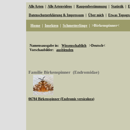
Alle Arten
|
Alle Artenvideos
|
Raupenbestimmung
|
Statistik
|
E
Datenschutzerklärung & Impressum
|
Über mich
|
Etwas Topogr
Home
|
Insekten
|
Schmetterlinge
|
>Birkenspinner<
Namensausgabe in:
Wissenschaftlich
>Deutsch<
Vorschaubilder:
ausblenden
Familie Birkenspinner (Endromidae)
06784 Birkenspinner (Endromis versicolora)