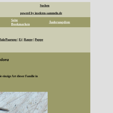
Suchen
powerd by insekten-sammeln.de
Seite
Änderungsliste
Bookmarken
Balz/Paarung
|
Ei
|
Raupe
|
Puppe
olora
e einzige Art dieser Familie in