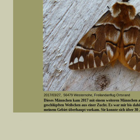
2017/03/27, 56479 Westernohe, Freilandanflug Ortsrand
Dieses Männchen kam 2017 mit einem weiteren Männchen als
geschlüpften Weibchen aus einer Zucht. Es war mir bis dahin
meinem Gebiet überhaupt vorkam. Sie konnte sich über 30 J
Die beiden Freilandtiere waren etwas dunkler in der Färbu
er auch Artennamen).
t sich z.B. nicht nur nach wissenschaftlichen und deutschen Namen, sondern auch nach Fundorten, einem 
gt werden, standardmäßig werden
Media-ID: 4254
k an
ndesgebiet vorkommen