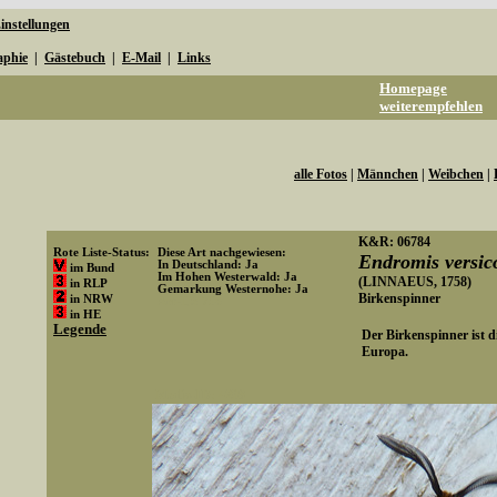
instellungen
aphie
|
Gästebuch
|
E-Mail
|
Links
Homepage
weiterempfehlen
alle Fotos
|
Männchen
|
Weibchen
|
K&R: 06784
Rote Liste-Status:
Diese Art nachgewiesen:
Endromis versic
In Deutschland: Ja
im Bund
Im Hohen Westerwald: Ja
(LINNAEUS, 1758)
in RLP
Gemarkung Westernohe: Ja
Birkenspinner
in NRW
Art-ID: 756
in HE
Legende
Der Birkenspinner ist di
Europa.
Media-ID: 4298