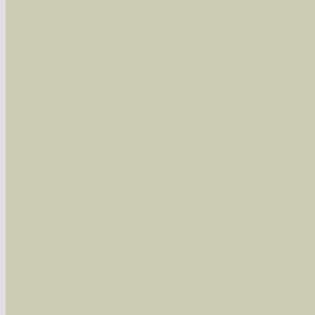
wissenschaftlichen und deutschen Namen, so
Artenkennziffern nach Karsholt/Razowski od
der Arten eingeschrängt werden, standardmä
alle in der Datenbank befindlichen Arten ange
Im linken Bereich:
Keine Eingrenzung, alle Arten anzeigen
- S
Arten die im Bundesgebiet vorkommen
- z
Arten die im Westerwald vorkommen
- beg
Arten die in Westernohe vorkommen
- beg
Im rechten Bereich:
Alle Arten der Sammlung
- keine Einschrän
nur die mit Rote Liste-Status
- es werden nur
Die linken und rechten Optionen können auch
Fatal error
: Uncaught ArgumentCountError: T