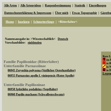
Alle Arten
|
Alle Artenvideos
|
Raupenbestimmung
|
Statistik
|
Einstellungen
Datenschutzerklärung & Impressum
|
Über mich
|
Etwas Topographie
|
Gästeb
Home
|
Insekten
|
Schmetterlinge
|
>Ritterfalter<
Namensausgabe in: >Wissenschaftlich<
Deutsch
Vorschaubilder:
einblenden
Rote Li
im 
Familie Papilionidae (Ritterfalter)
in 
Unterfamilie Parnassiinae
in 
06945 Zerynthia polyxena (Südlicher Osterluzeifalter)
in 
Lege
06955 Parnassius apollo f. viningensis (Roter Apollo)
Unterfamilie Papilioninae
06958 Iphiclides podalirius (Segelfalter)
06960 Papilio machaon (Schwalbenschwanz)