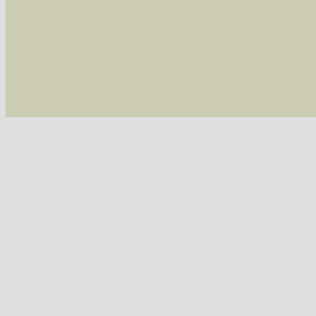
/var/www/vhosts/schmetterlinge-westerwald.de/
/var/www/vhosts/schmetterlinge-westerwald.de
/var/www/vhosts/schmetterlinge-westerwald.de
/var/www/vhosts/schmetterlinge-westerwald.de
include('/var/www/vhosts...') #2 {main} thrown
westerwald.de/httpdocs/vorlage/function.i