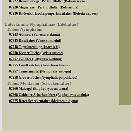
07222 Braunfleckiger Perlmuttfalter (Boloria selene)
07228 Magerrasen-Perlmuttfalter (Boloria dia)
07236 Knöterich-Hochalpenperlmuttfalter (Boloria napaea)
Unterfamilie Nymphalinae (Edelfalter)
Tribus Nymphalini
07243 Admiral (Vanessa atalanta)
07245 Distelfalter (Vanessa cardui)
07248 Tagpfauenauge (Inachis io)
07250 Kleiner Fuchs (Aglais urticae)
07252 C-Falter (Polygonia c-album)
07255 Landkärtchen (Araschnia levana)
07257 Trauermantel (Nymphalis antiopa)
07258 Großer Fuchs (Nymphalis polychloros)
Tribus Melitaeini (Scheckenfalter)
07266 Maivogel (Euphydryas maturna)
07268 Goldener Scheckenfalter (Euphydryas aurinia)
07275 Roter Scheckenfalter (Melitaea didyma)
07276 Baldrian-Scheckenfalter (Melitaea diamina)
Sie können nach mehreren Suchbegriffen oder
07283 Gemeiner Scheckenfalter (Melitaea athalia)
Bei der Suche wird nach dem Suchbegriff in al
Unterfamilie Limenitinae (Edelfalter)
07286 Großer Eisvogel (Limenitis populi)