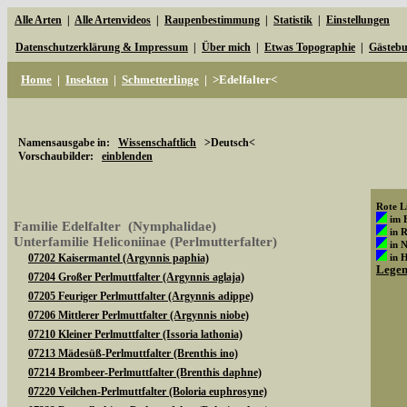
Alle Arten
|
Alle Artenvideos
|
Raupenbestimmung
|
Statistik
|
Einstellungen
Datenschutzerklärung & Impressum
|
Über mich
|
Etwas Topographie
|
Gästeb
Home
|
Insekten
|
Schmetterlinge
|
>Edelfalter<
Namensausgabe in:
Wissenschaftlich
>Deutsch<
Vorschaubilder:
einblenden
Rote Li
im 
Familie Edelfalter (Nymphalidae)
in 
Unterfamilie Heliconiinae (Perlmutterfalter)
in 
07202 Kaisermantel (Argynnis paphia)
in 
Lege
07204 Großer Perlmuttfalter (Argynnis aglaja)
07205 Feuriger Perlmuttfalter (Argynnis adippe)
07206 Mittlerer Perlmuttfalter (Argynnis niobe)
07210 Kleiner Perlmuttfalter (Issoria lathonia)
07213 Mädesüß-Perlmuttfalter (Brenthis ino)
07214 Brombeer-Perlmuttfalter (Brenthis daphne)
07220 Veilchen-Perlmuttfalter (Boloria euphrosyne)