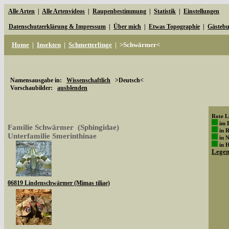
Alle Arten
|
Alle Artenvideos
|
Raupenbestimmung
|
Statistik
|
Einstellungen
Datenschutzerklärung & Impressum
|
Über mich
|
Etwas Topographie
|
Gästeb
Home
|
Insekten
|
Schmetterlinge
|
>Schwärmer<
Namensausgabe in:
Wissenschaftlich
>Deutsch<
Vorschaubilder:
ausblenden
Rote Li
im 
Familie Schwärmer (Sphingidae)
in 
Unterfamilie Smerinthinae
in 
in 
Lege
06819 Lindenschwärmer (Mimas tiliae)