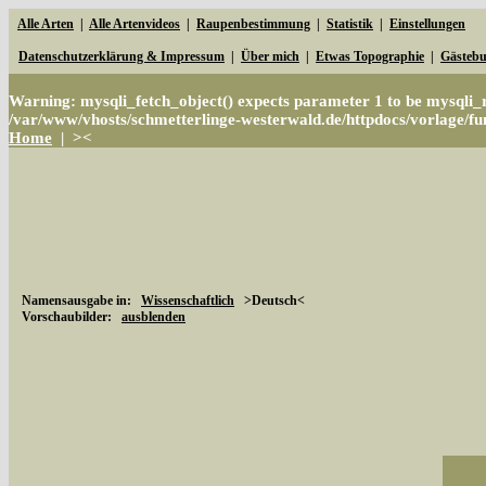
Alle Arten
|
Alle Artenvideos
|
Raupenbestimmung
|
Statistik
|
Einstellungen
Datenschutzerklärung & Impressum
|
Über mich
|
Etwas Topographie
|
Gästeb
Warning
: mysqli_fetch_object() expects parameter 1 to be mysqli_r
/var/www/vhosts/schmetterlinge-westerwald.de/httpdocs/vorlage/fun
Home
|
><
Namensausgabe in:
Wissenschaftlich
>Deutsch<
Vorschaubilder:
ausblenden