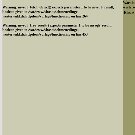
Warnin
Warning
: mysqli_fetch_object() expects parameter 1 to be mysqli_result,
westerw
boolean given in
/var/www/vhosts/schmetterlinge-
Klasse 
westerwald.de/httpdocs/vorlage/function.inc
on line
264
Warning
: mysqli_free_result() expects parameter 1 to be mysqli_result,
boolean given in
/var/www/vhosts/schmetterlinge-
westerwald.de/httpdocs/vorlage/function.inc
on line
453