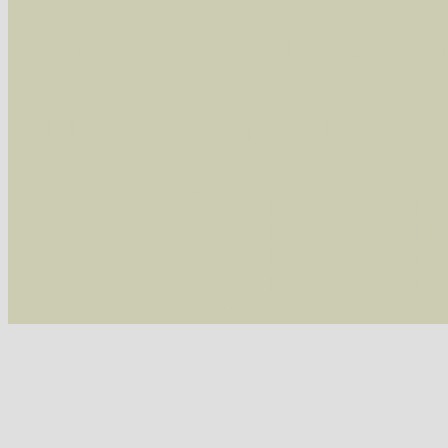
Im rechten Bereich:
Alle Arten der Sammlung
- keine Einschrän
nur die mit Rote Liste-Status
- es werden nur
Die linken und rechten Optionen können auch
Fatal error
: Uncaught ArgumentCountError: T
/var/www/vhosts/schmetterlinge-westerwald.de/
/var/www/vhosts/schmetterlinge-westerwald.de
/var/www/vhosts/schmetterlinge-westerwald.de
/var/www/vhosts/schmetterlinge-westerwald.de
{main} thrown in
/var/www/vhosts/schmetterl