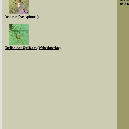
Diese b
Araneae (Webspinnen)
Opilionida / Opiliones (Weberknechte)