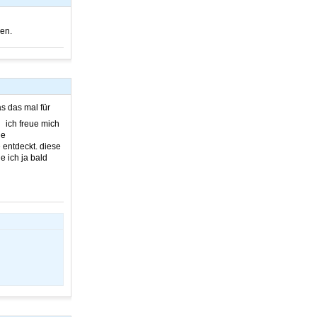
nen.
s das mal für
ich freue mich
ie
 entdeckt. diese
 ich ja bald