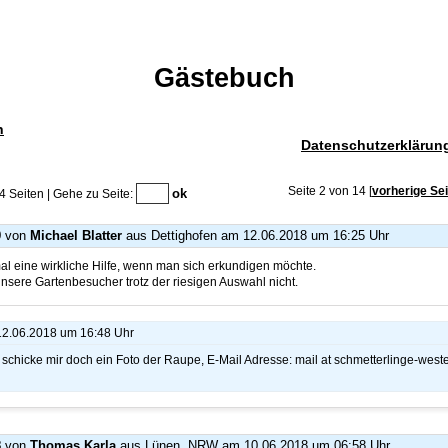
Gästebuch
h
Datenschutzerklärun
Seite 2 von 14
[
vorherige Sei
4 Seiten | Gehe zu Seite:
9
von
Michael Blatter
aus Dettighofen
am 12.06.2018 um 16:25 Uhr
mal eine wirkliche Hilfe, wenn man sich erkundigen möchte.
unsere Gartenbesucher trotz der riesigen Auswahl nicht.
 12.06.2018 um 16:48 Uhr
 schicke mir doch ein Foto der Raupe, E-Mail Adresse: mail at schmetterlinge-west
8
von
Thomas Karla
aus Lünen, NRW
am 10.06.2018 um 06:58 Uhr