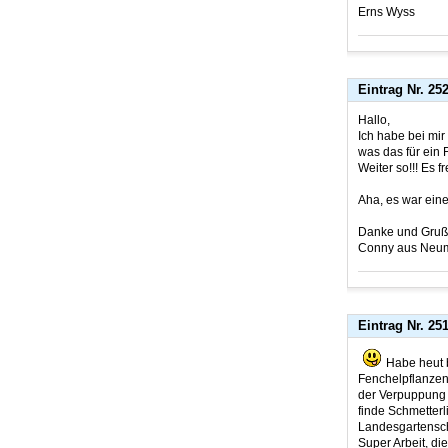
Erns Wyss
Eintrag Nr. 25
Hallo,
Ich habe bei mi
was das für ein 
Weiter so!!! Es f
Aha, es war ein
Danke und Gruß a
Conny aus Neuma
Eintrag Nr. 25
Habe heut 
Fenchelpflanzen
der Verpuppung 
finde Schmetterl
Landesgartensch
Super Arbeit, di