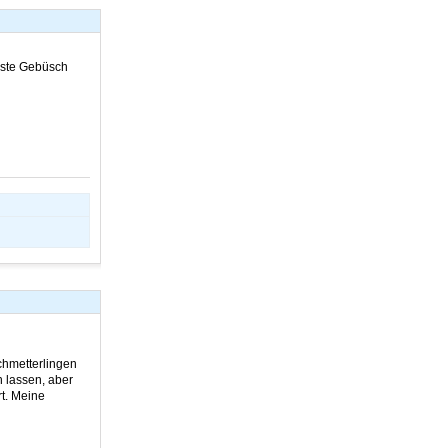
hste Gebüsch
chmetterlingen
 lassen, aber
rt. Meine