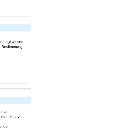
edingt wissen,
er Bestimmung.
es an
eine kurz vor
ei der