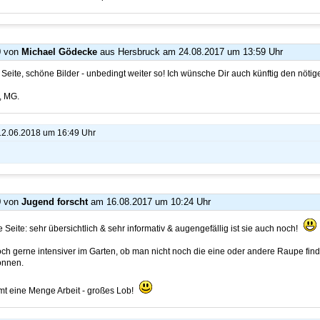
0
von
Michael Gödecke
aus Hersbruck
am 24.08.2017 um 13:59 Uhr
 Seite, schöne Bilder - unbedingt weiter so! Ich wünsche Dir auch künftig den nötig
, MG.
 12.06.2018 um 16:49 Uhr
9
von
Jugend forscht
am 16.08.2017 um 10:24 Uhr
e Seite: sehr übersichtlich & sehr informativ & augengefällig ist sie auch noch!
h gerne intensiver im Garten, ob man nicht noch die eine oder andere Raupe find
önnen.
mt eine Menge Arbeit - großes Lob!