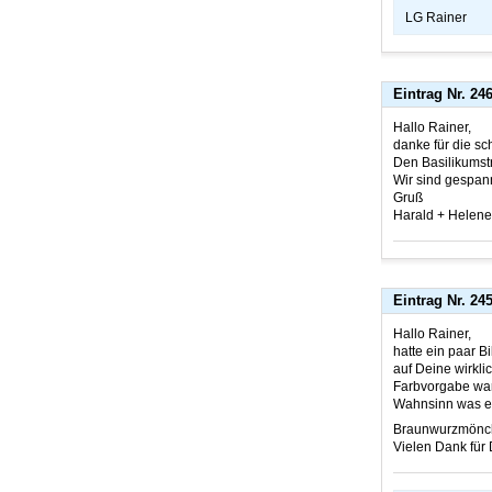
LG Rainer
Eintrag Nr. 24
Hallo Rainer,
danke für die sc
Den Basilikumstr
Wir sind gespann
Gruß
Harald + Helene
Eintrag Nr. 24
Hallo Rainer,
hatte ein paar 
auf Deine wirklic
Farbvorgabe war 
Wahnsinn was es
Braunwurzmönch
Vielen Dank für 