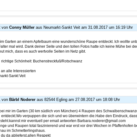
2
von
Conny Müller
aus Neumarkt-Sankt Veit
am 31.08.2017 um 16:19 Uhr
r im Garten an einem Apfelbaum eine wunderschöne Raupe entdeckt. Ich wollte unb
Falter mal wird. Dank deiner Seite und den tollen Fotos hatte ich keine Mühe bei d
reut mich, dass es auch wertvolle Seiten im Netz gibt.
e richtige Schönheit: Buchenstreckfuß/Rotschwanz
n alle Interessierten
rkt-Sankt Veit
1
von
Bärbl Noderer
aus 82544 Egling
am 27.08.2017 um 18:08 Uhr
bei mir im Garten (30 km südlich von München) 4 Raupen des Schwalbenschwanz
 entdeckt.Wo verpuppen die sich und wo überwintern die.Habe den Eindruck, dass 
steht.kannst mir eventuell per email antworten Barbara.noderer@gmail.com
inge und Raupen total faszinierend und war erst vor drei Wochen in Pfaffenhofen b
au im Schmetterlingshaus.
e du da ablieferst.allen Respekt