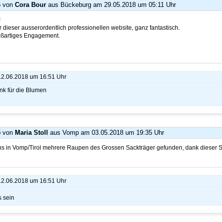
6
von
Cora Bour
aus Bückeburg
am 29.05.2018 um 05:11 Uhr
!
dieser ausserordentlich professionellen website, ganz fantastisch.
roßartiges Engagement.
 12.06.2018 um 16:51 Uhr
nk für die Blumen
5
von
Maria Stoll
aus Vomp
am 03.05.2018 um 19:35 Uhr
ns in Vomp/Tirol mehrere Raupen des Grossen Sackträger gefunden, dank dieser S
 12.06.2018 um 16:51 Uhr
s sein