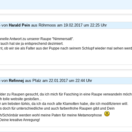
6
von
Harald Pein
aus Röhrmoos
am 19.02.2017 um 22:25 Uhr
hnelle Antwort zu unserer Raupe "Nimmersatt".
auch hat sie ja entsprechend dezimiert.
t, ob wir sie als Falter aus der Puppe nach seinem Schlupf wieder mal sehen wer
5
von
Refinnej
aus Pfalz
am 22.01.2017 um 22:44 Uhr
Bilder zu Raupen gesucht, da ich mich für Fasching in eine Raupe verwandeln möch
h tolle website gestoßen...
am liebsten türkis, da ich da noch alte Klamotten habe, die ich modifizieren will.
 doch für unterschiedliche und auch farbenfrohe Raupen gibt und Dein
/Schönbär werden wohl meine Paten für meine Metamorphose
Deine kreative Anregung!