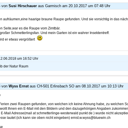
4
von
Susi Hirschauer
aus Garmisch
am 20.10.2017 um 07:48 Uhr
n aufräumen,eine haarige braune Raupe gefunden. Und sie vorsichtig in das näc
en Seite,war es die Raupe vom Zimtbär.
 großer Schmetterlingsfan. Und mein Garten ist ein wahrer Insektentreff.
ird er etwas vergrößert
 12.06.2018 um 16:52 Uhr
gib der Natur Raum
3
von
Wyss Ernst
aus CH-501 Erlinsbach SO
am 08.10.2017 um 10:13 Uhr
h
 Ferien zwei Raupen gefunden, von welchen ich keine Ahnung habe, zu welchen S
h wollt Ihnen ein E-Mail mit den Bildern und den dazugehörigen Angaben zukommen
-Mail Adresse(mail at schmetterlinge-westerwald punkt de ) wurde nicht akzeptie
sse lautet (ich kann sie oben nicht eingeben) ernst.w.wyss@bluewin.ch
se