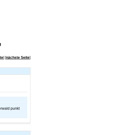
g
te
]
[
nächste Seite
]
erwald punkt