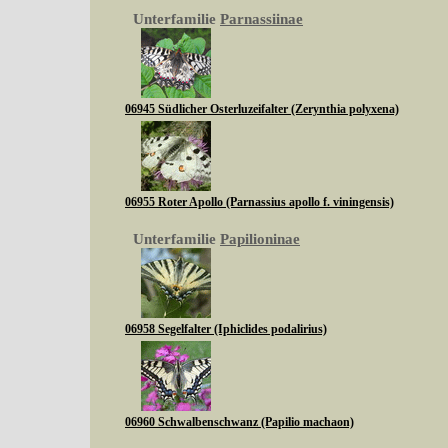
Unterfamilie
Parnassiinae
06945 Südlicher Osterluzeifalter (Zerynthia polyxena)
06955 Roter Apollo (Parnassius apollo f. viningensis)
Unterfamilie
Papilioninae
06958 Segelfalter (Iphiclides podalirius)
06960 Schwalbenschwanz (Papilio machaon)