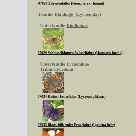
07024 Zitronenfalter (Gonepteryx rhamni)
Familie
Bläulinge (Lycaenidae)
Unterfamilie
Riodininae
07029 Schlüsselblumen-Würfelfalter (Hamearis lucina)
Unterfamilie
Lycaeninae
Tribus
Lycaenini
07034 Kleiner Feuerfalter (Lycaena phlaeas)
07035 Blauschillernder Feuerfalter (Lycaena helle)