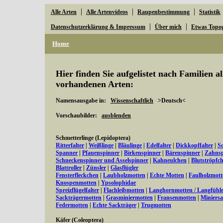
|
|
|
Alle Arten
Alle Artenvideos
Raupenbestimmung
Statistik
|
|
Datenschutzerklärung & Impressum
Über mich
Etwas Topo
Home
Hier finden Sie aufgelistet nach Familien a
vorhandenen Arten:
Namensausgabe in:
Wissenschaftlich
>Deutsch<
Vorschaubilder:
ausblenden
Schmetterlinge (Lepidoptera)
Ritterfalter
|
Weißlinge
|
Bläulinge
|
Edelfalter
|
Dickkopffalter
|
S
Spanner
|
Pfauenspinner
|
Birkenspinner
|
Bärenspinner
|
Zahnsp
Schneckenspinner und Asselspinner
|
Kahneulchen
|
Blutströpfc
Blattroller
|
Zünsler
|
Glasflügler
Fensterfleckchen
|
Laubholzmotten
|
Echte Motten
|
Faulholzmott
Knospenmotten
|
Ypsolophidae
Spreizflügelfalter
|
Flachleibmotten
|
Langhornmotten / Langfühl
Sackträgermotten
|
Grasminiermotten
|
Fransenmotten
|
Miniers
Federmotten
|
Echte Sackträger
|
Trugmotten
Käfer (Coleoptera)