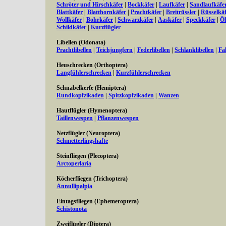
Schröter und Hirschkäfer
|
Bockkäfer
|
Laufkäfer
|
Sandlaufkäfe
Blattkäfer
|
Blatthornkäfer
|
Prachtkäfer
|
Breitrüssler
|
Rüsselkäf
Wollkäfer
|
Bohrkäfer
|
Schwarzkäfer
|
Aaskäfer
|
Speckkäfer
|
Öl
Schildkäfer
|
Kurzflügler
Libellen (Odonata)
Prachtlibellen
|
Teichjungfern
|
Federlibellen
|
Schlanklibellen
|
Fa
Heuschrecken (Orthoptera)
Langfühlerschrecken
|
Kurzfühlerschrecken
Schnabelkerfe (Hemiptera)
Rundkopfzikaden
|
Spitzkopfzikaden
|
Wanzen
Hautflügler (Hymenoptera)
Taillenwespen
|
Pflanzenwespen
Netzflügler (Neuroptera)
Schmetterlingshafte
Steinfliegen (Plecoptera)
Arctoperlaria
Köcherfliegen (Trichoptera)
Annullipalpia
Eintagsfliegen (Ephemeroptera)
Schistonota
Zweiflügler (Diptera)