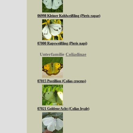
06998 Kleiner Kohlweißling (Pieris rapae)
07000 Rapsweißling (Pieris napi)
Unterfamilie
Coliadinae
07015 Postillion (Colias croceus)
07021 Goldene Acht (Colias hyale)