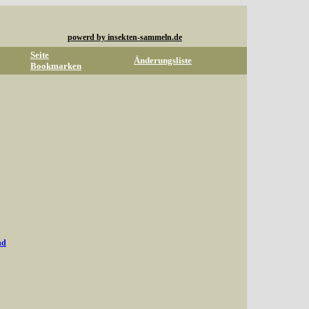
powerd by insekten-sammeln.de
Seite
Änderungsliste
Bookmarken
nd