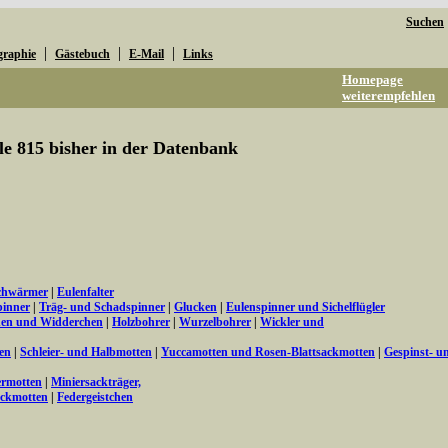
Suchen
|
|
|
graphie
Gästebuch
E-Mail
Links
Homepage
weiterempfehlen
lle 815 bisher in der Datenbank
chwärmer
|
Eulenfalter
inner
|
Träg- und Schadspinner
|
Glucken
|
Eulenspinner und Sichelflügler
hen und Widderchen
|
Holzbohrer
|
Wurzelbohrer
|
Wickler und
en
|
Schleier- und Halbmotten
|
Yuccamotten und Rosen-Blattsackmotten
|
Gespinst- u
ermotten
|
Miniersackträger,
ackmotten
|
Federgeistchen