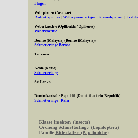
Fliegen
Webspinnen (Araneae)
Radnetzspinnen
|
Wolfsspinnenartigen
|
Kräuselspinnen
|
Krabbe
Weberknechte (Opilionida / Opiliones)
Weberknechte
Borneo (Malaysia) (Borneo (Malaysia))
Schmetterlinge Borneo
Tansania
Kenia (Kenia)
Schmetterlinge
Sri Lanka
Dominikanische Republik (Dominikanische Republik)
Schmetterlinge
|
Käfer
Klasse
Insekten (insecta)
Ordnung
Schmetterlinge (Lepidoptera)
Familie
Ritterfalter (Papilionidae)