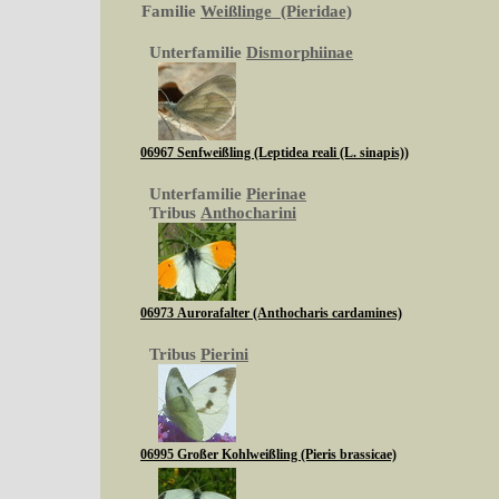
Familie
Weißlinge (Pieridae)
Unterfamilie
Dismorphiinae
06967 Senfweißling (Leptidea reali (L. sinapis))
Unterfamilie
Pierinae
Tribus
Anthocharini
06973 Aurorafalter (Anthocharis cardamines)
Tribus
Pierini
06995 Großer Kohlweißling (Pieris brassicae)