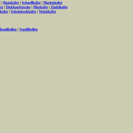
r
|
Buntkäfer
|
Schnellkäfer
|
Marienkäfer
er
|
Dickkopfrüssler
|
Mistkäfer
|
Zipfelkäfer
käfer
|
Scheinbockkäfer
|
Weichkäfer
lkenlibellen
|
Segellibellen