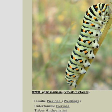
06960 Papilio machaon (Schwalbenschwanz)
Familie
Pieridae (Weißlinge)
Unterfamilie
Pierinae
Tribus
Anthocharini