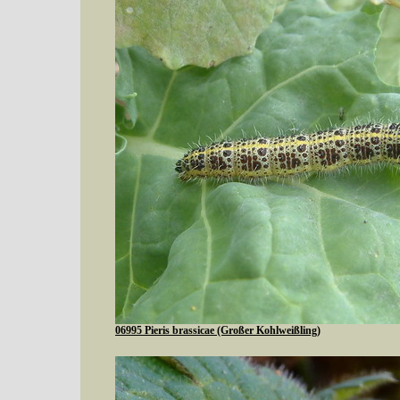
06995 Pieris brassicae (Großer Kohlweißling)