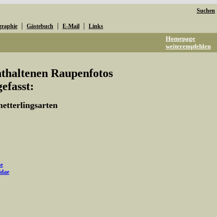
Suchen
|
|
|
graphie
Gästebuch
E-Mail
Links
Homepage
weiterempfehlen
enthaltenen Raupenfotos
fasst:
etterlingsarten
e
idae