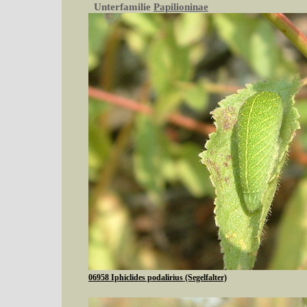
Unterfamilie
Papilioninae
06958 Iphiclides podalirius (Segelfalter)