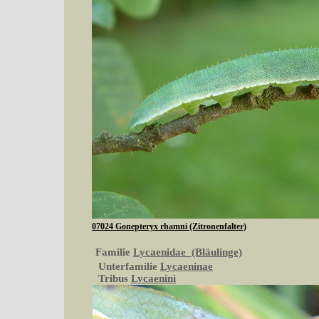
07024 Gonepteryx rhamni (Zitronenfalter)
Familie
Lycaenidae (Bläulinge)
Unterfamilie
Lycaeninae
Tribus
Lycaenini