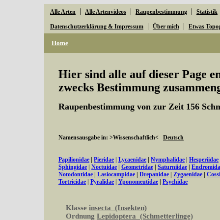
|
|
|
Alle Arten
Alle Artenvideos
Raupenbestimmung
Statistik
|
|
Datenschutzerklärung & Impressum
Über mich
Etwas Topo
Home
Hier sind alle auf dieser Page 
zwecks Bestimmung zusammenge
Raupenbestimmung von zur Zeit 156 Schm
Namensausgabe in: >Wissenschaftlich<
Deutsch
Papilionidae
|
Pieridae
|
Lycaenidae
|
Nymphalidae
|
Hesperiidae
Sphingidae
|
Noctuidae
|
Geometridae
|
Saturniidae
|
Endromida
Notodontidae
|
Lasiocampidae
|
Drepanidae
|
Zygaenidae
|
Coss
Tortricidae
|
Pyralidae
|
Yponomeutidae
|
Psychidae
Klasse
insecta (Insekten)
Ordnung
Lepidoptera (Schmetterlinge)