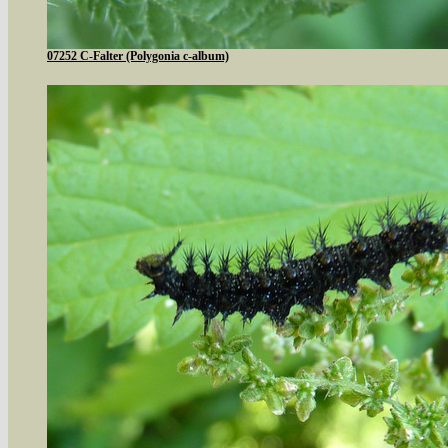
07252 C-Falter (Polygonia c-album)