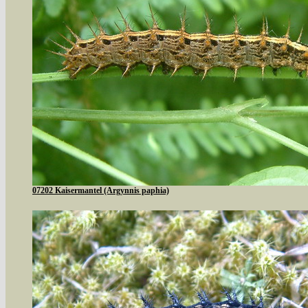
07202 Kaisermantel (Argynnis paphia)