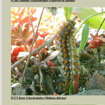
07268 Goldener Scheckenfalter (Euphydryas aurinia)
07275 Roter Scheckenfalter (Melitaea didyma)