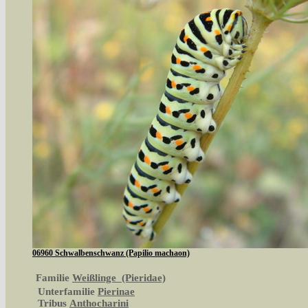
06960 Schwalbenschwanz (Papilio machaon)
Familie
Weißlinge (Pieridae)
Unterfamilie
Pierinae
Tribus
Anthocharini