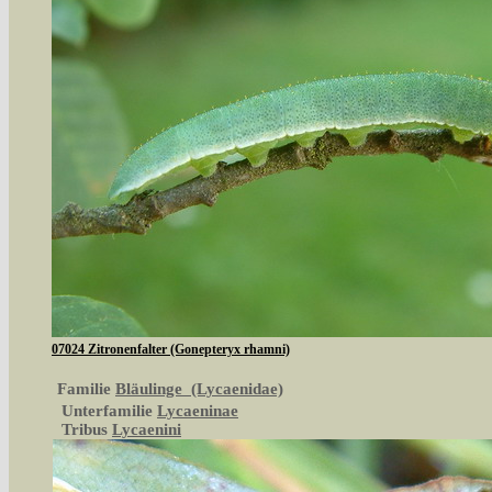
07024 Zitronenfalter (Gonepteryx rhamni)
Familie
Bläulinge (Lycaenidae)
Unterfamilie
Lycaeninae
Tribus
Lycaenini