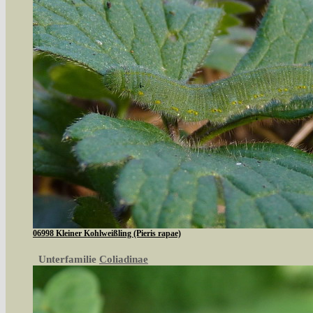
06998 Kleiner Kohlweißling (Pieris rapae)
Unterfamilie
Coliadinae