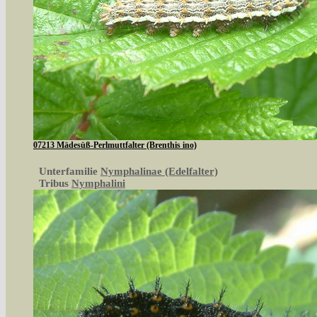
07213 Mädesüß-Perlmuttfalter (Brenthis ino)
Unterfamilie
Nymphalinae (Edelfalter)
Tribus
Nymphalini