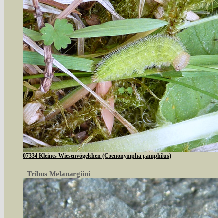
07334 Kleines Wiesenvögelchen (Coenonympha pamphilus)
Tribus
Melanargiini