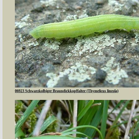
06923 Schwarzkolbiger Braundickkopffalter (Thymelicus lineola)