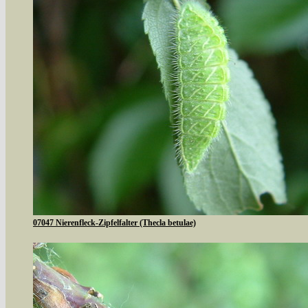
07047 Nierenfleck-Zipfelfalter (Thecla betulae)