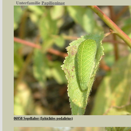
Unterfamilie
Papilioninae
06958 Segelfalter (Iphiclides podalirius)