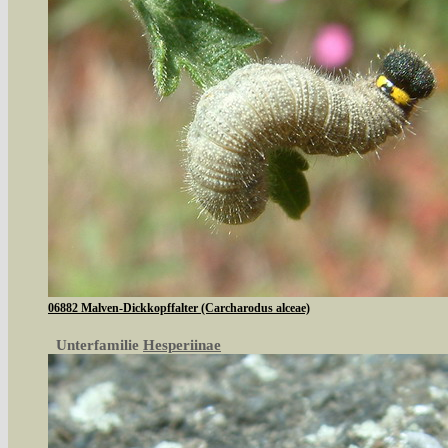
06882 Malven-Dickkopffalter (Carcharodus alceae)
Unterfamilie
Hesperiinae