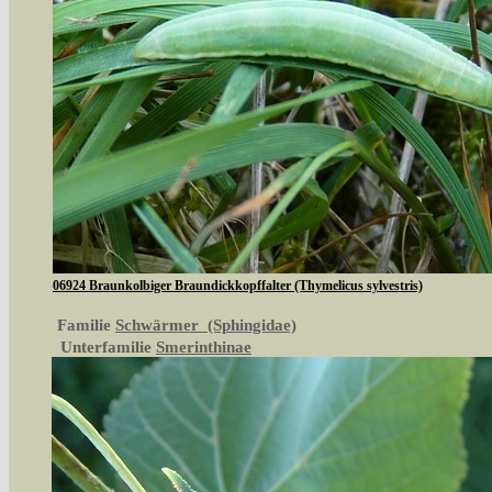
06924 Braunkolbiger Braundickkopffalter (Thymelicus sylvestris)
Familie
Schwärmer (Sphingidae)
Unterfamilie
Smerinthinae