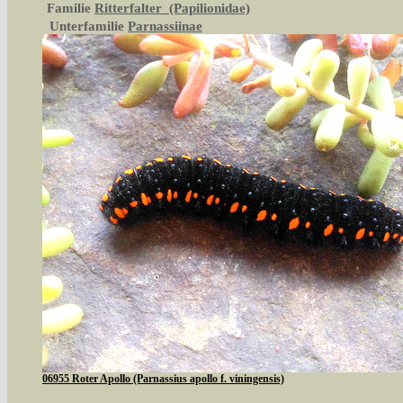
Familie
Ritterfalter (Papilionidae)
Unterfamilie
Parnassiinae
06955 Roter Apollo (Parnassius apollo f. viningensis)