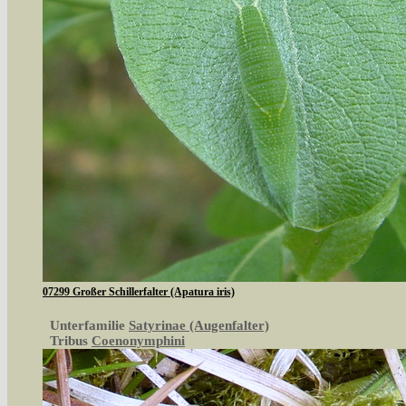
07299 Großer Schillerfalter (Apatura iris)
Unterfamilie
Satyrinae (Augenfalter)
Tribus
Coenonymphini