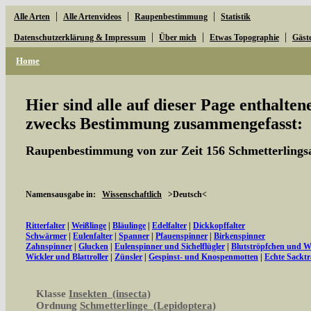
|
|
|
Alle Arten
Alle Artenvideos
Raupenbestimmung
Statistik
|
|
|
Datenschutzerklärung & Impressum
Über mich
Etwas Topographie
Gäst
Home
Hier sind alle auf dieser Page enthalte
zwecks Bestimmung zusammengefasst:
Raupenbestimmung von zur Zeit 156 Schmetterlings
Namensausgabe in:
Wissenschaftlich
>Deutsch<
Ritterfalter
|
Weißlinge
|
Bläulinge
|
Edelfalter
|
Dickkopffalter
Schwärmer
|
Eulenfalter
|
Spanner
|
Pfauenspinner
|
Birkenspinner
Zahnspinner
|
Glucken
|
Eulenspinner und Sichelflügler
|
Blutströpfchen und 
Wickler und Blattroller
|
Zünsler
|
Gespinst- und Knospenmotten
|
Echte Sacktr
Klasse
Insekten (insecta)
Ordnung
Schmetterlinge (Lepidoptera)