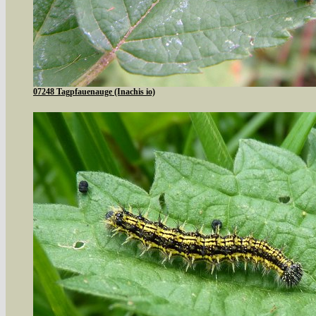
07248 Tagpfauenauge (Inachis io)