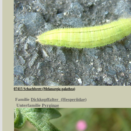
07415 Schachbrett (Melanargia galathea)
Familie
Dickkopffalter (Hesperiidae)
Unterfamilie
Pyrginae