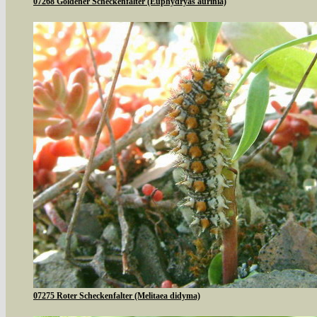
07268 Goldener Scheckenfalter (Euphydryas aurinia)
07275 Roter Scheckenfalter (Melitaea didyma)