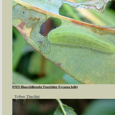
07035 Blauschillernder Feuerfalter (Lycaena helle)
Tribus
Theclini