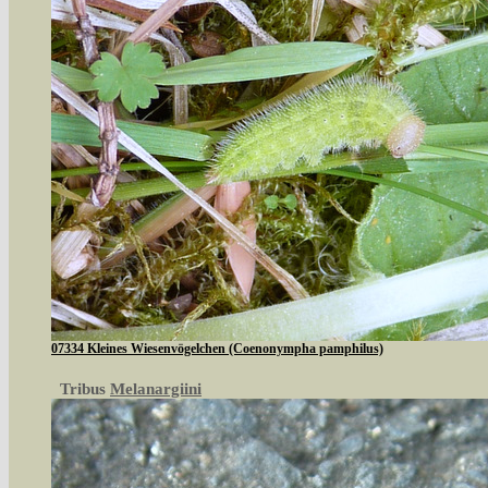
07334 Kleines Wiesenvögelchen (Coenonympha pamphilus)
Tribus
Melanargiini