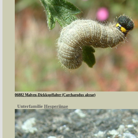
06882 Malven-Dickkopffalter (Carcharodus alceae)
Unterfamilie
Hesperiinae