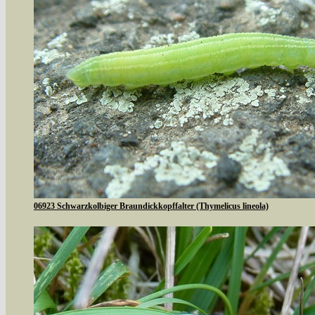
06923 Schwarzkolbiger Braundickkopffalter (Thymelicus lineola)