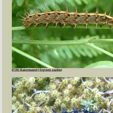
07202 Kaisermantel (Argynnis paphia)