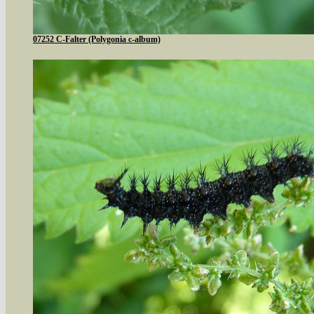
07252 C-Falter (Polygonia c-album)