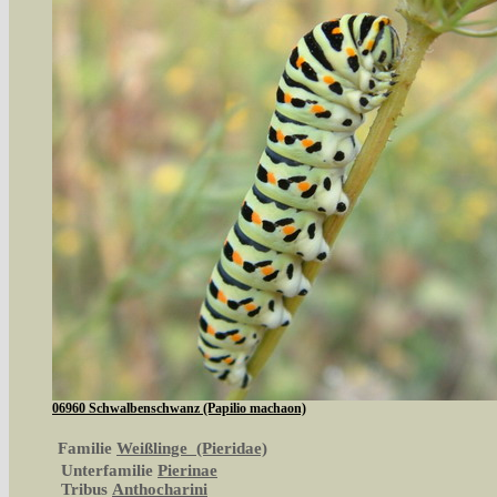
06960 Schwalbenschwanz (Papilio machaon)
Familie
Weißlinge (Pieridae)
Unterfamilie
Pierinae
Tribus
Anthocharini