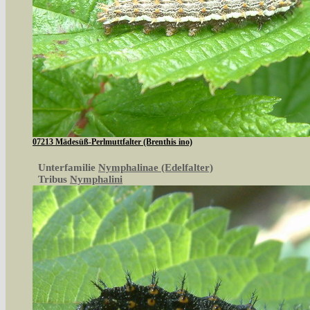
07213 Mädesüß-Perlmuttfalter (Brenthis ino)
Unterfamilie
Nymphalinae (Edelfalter)
Tribus
Nymphalini