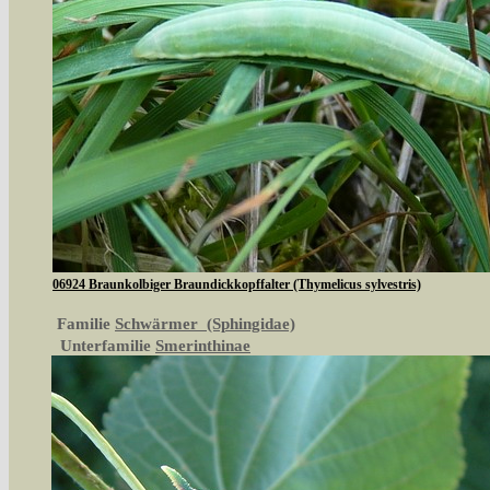
06924 Braunkolbiger Braundickkopffalter (Thymelicus sylvestris)
Familie
Schwärmer (Sphingidae)
Unterfamilie
Smerinthinae