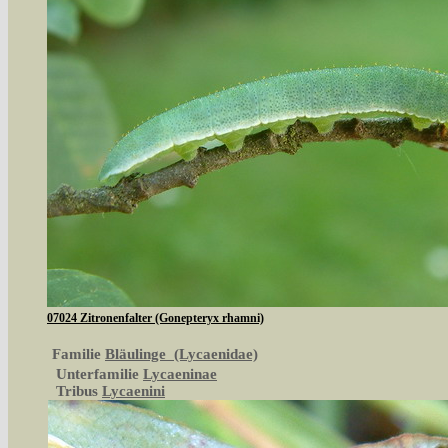
07024 Zitronenfalter (Gonepteryx rhamni)
Familie
Bläulinge (Lycaenidae)
Unterfamilie
Lycaeninae
Tribus
Lycaenini