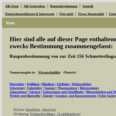
|
|
|
Alle Arten
Alle Artenvideos
Raupenbestimmung
Statistik
|
|
|
Datenschutzerklärung & Impressum
Über mich
Etwas Topographie
Gäst
Home
Hier sind alle auf dieser Page enthalte
zwecks Bestimmung zusammengefasst:
Raupenbestimmung von zur Zeit 156 Schmetterlings
Namensausgabe in:
Wissenschaftlich
>Deutsch<
Ritterfalter
|
Weißlinge
|
Bläulinge
|
Edelfalter
|
Dickkopffalter
Schwärmer
|
Eulenfalter
|
Spanner
|
Pfauenspinner
|
Birkenspinner
Zahnspinner
|
Glucken
|
Eulenspinner und Sichelflügler
|
Blutströpfchen und 
Wickler und Blattroller
|
Zünsler
|
Gespinst- und Knospenmotten
|
Echte Sacktr
Klasse
Insekten (insecta)
Ordnung
Schmetterlinge (Lepidoptera)