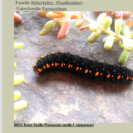
Familie
Ritterfalter (Papilionidae)
Unterfamilie
Parnassiinae
06955 Roter Apollo (Parnassius apollo f. viningensis)