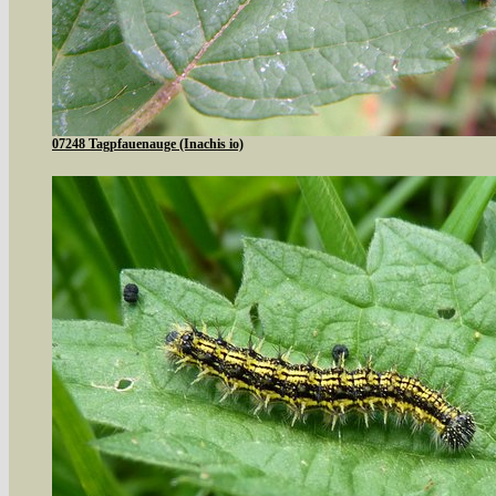
07248 Tagpfauenauge (Inachis io)