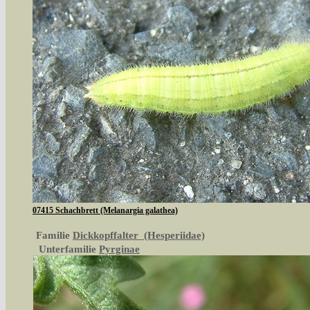
07415 Schachbrett (Melanargia galathea)
Familie
Dickkopffalter (Hesperiidae)
Unterfamilie
Pyrginae