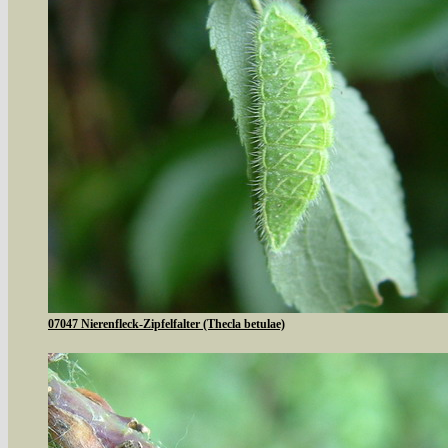
07047 Nierenfleck-Zipfelfalter (Thecla betulae)