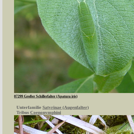
07299 Großer Schillerfalter (Apatura iris)
Unterfamilie
Satyrinae (Augenfalter)
Tribus
Coenonymphini