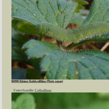
06998 Kleiner Kohlweißling (Pieris rapae)
Unterfamilie
Coliadinae