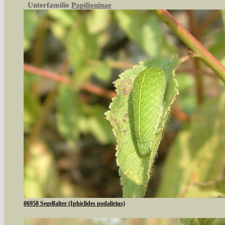
Unterfamilie
Papilioninae
06958 Segelfalter (Iphiclides podalirius)