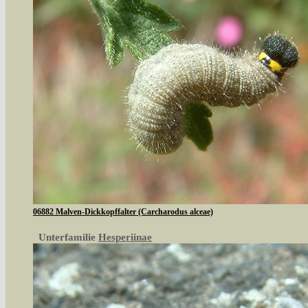
06882 Malven-Dickkopffalter (Carcharodus alceae)
Unterfamilie
Hesperiinae