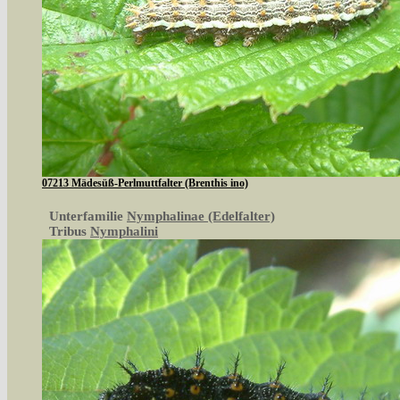
07213 Mädesüß-Perlmuttfalter (Brenthis ino)
Unterfamilie
Nymphalinae (Edelfalter)
Tribus
Nymphalini