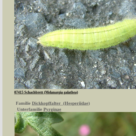
07415 Schachbrett (Melanargia galathea)
Familie
Dickkopffalter (Hesperiidae)
Unterfamilie
Pyrginae