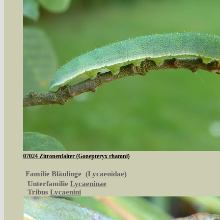
07024 Zitronenfalter (Gonepteryx rhamni)
Familie
Bläulinge (Lycaenidae)
Unterfamilie
Lycaeninae
Tribus
Lycaenini