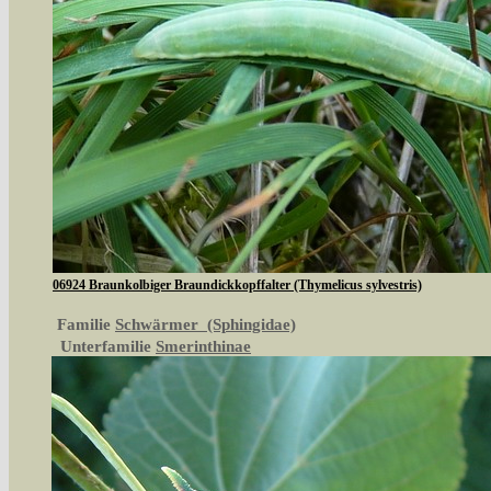
06924 Braunkolbiger Braundickkopffalter (Thymelicus sylvestris)
Familie
Schwärmer (Sphingidae)
Unterfamilie
Smerinthinae