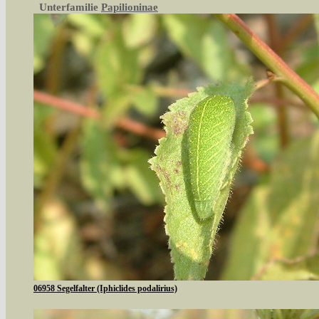
Unterfamilie
Papilioninae
06958 Segelfalter (Iphiclides podalirius)