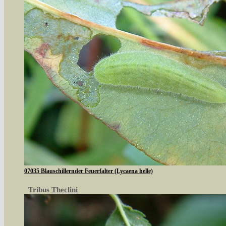
07035 Blauschillernder Feuerfalter (Lycaena helle)
Tribus
Theclini