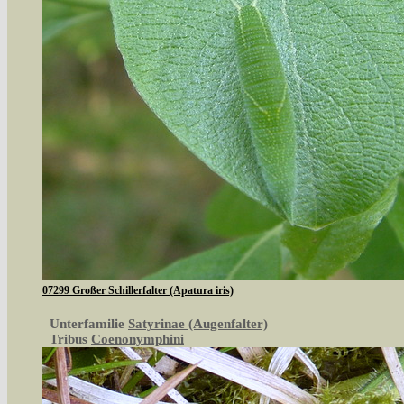
07299 Großer Schillerfalter (Apatura iris)
Unterfamilie
Satyrinae (Augenfalter)
Tribus
Coenonymphini