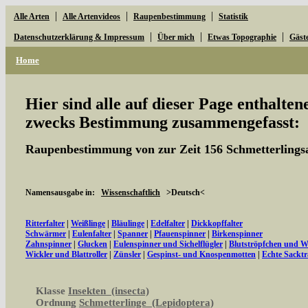
|
|
|
Alle Arten
Alle Artenvideos
Raupenbestimmung
Statistik
|
|
|
Datenschutzerklärung & Impressum
Über mich
Etwas Topographie
Gäst
Home
Hier sind alle auf dieser Page enthalte
zwecks Bestimmung zusammengefasst:
Raupenbestimmung von zur Zeit 156 Schmetterlings
Namensausgabe in:
Wissenschaftlich
>Deutsch<
Ritterfalter
|
Weißlinge
|
Bläulinge
|
Edelfalter
|
Dickkopffalter
Schwärmer
|
Eulenfalter
|
Spanner
|
Pfauenspinner
|
Birkenspinner
Zahnspinner
|
Glucken
|
Eulenspinner und Sichelflügler
|
Blutströpfchen und 
Wickler und Blattroller
|
Zünsler
|
Gespinst- und Knospenmotten
|
Echte Sacktr
Klasse
Insekten (insecta)
Ordnung
Schmetterlinge (Lepidoptera)