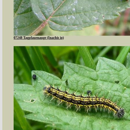
07248 Tagpfauenauge (Inachis io)