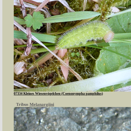
07334 Kleines Wiesenvögelchen (Coenonympha pamphilus)
Tribus
Melanargiini