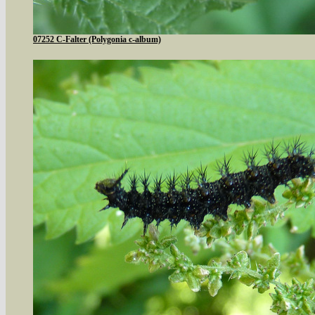
07252 C-Falter (Polygonia c-album)