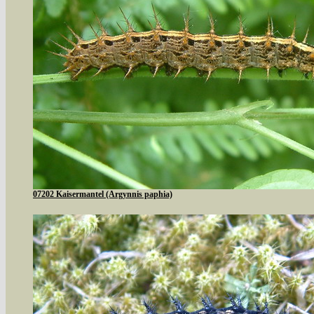
07202 Kaisermantel (Argynnis paphia)