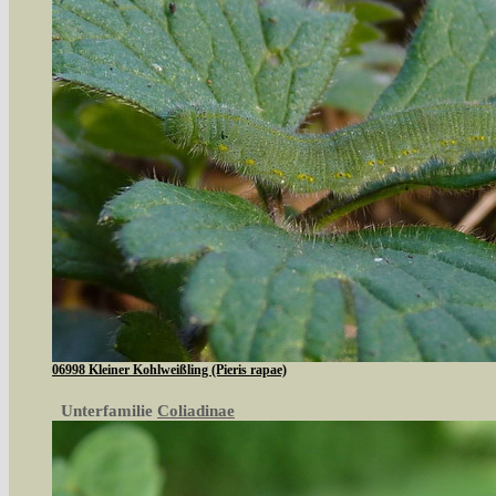
06998 Kleiner Kohlweißling (Pieris rapae)
Unterfamilie
Coliadinae