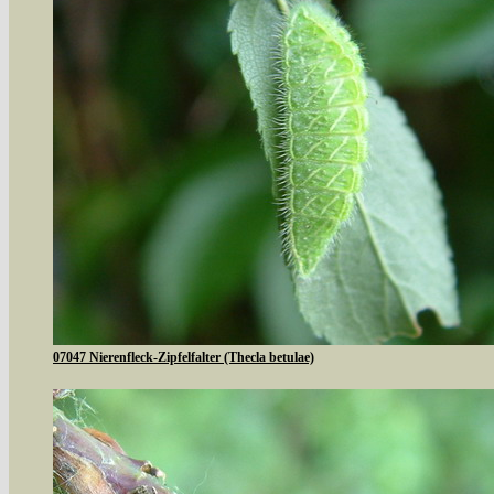
07047 Nierenfleck-Zipfelfalter (Thecla betulae)