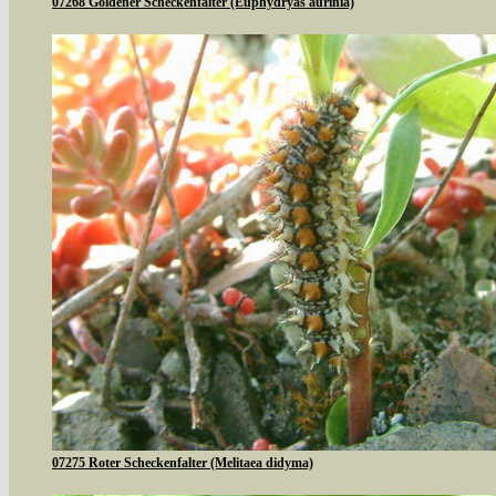
07268 Goldener Scheckenfalter (Euphydryas aurinia)
07275 Roter Scheckenfalter (Melitaea didyma)