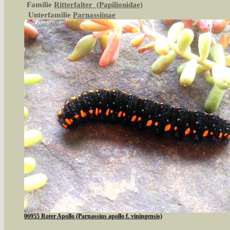
Familie
Ritterfalter (Papilionidae)
Unterfamilie
Parnassiinae
06955 Roter Apollo (Parnassius apollo f. viningensis)