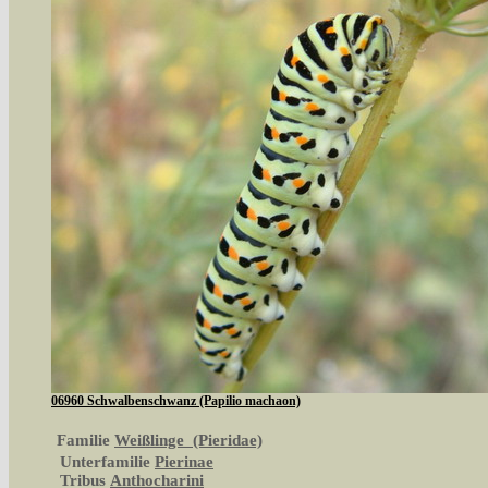
06960 Schwalbenschwanz (Papilio machaon)
Familie
Weißlinge (Pieridae)
Unterfamilie
Pierinae
Tribus
Anthocharini