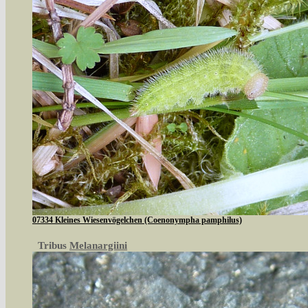
07334 Kleines Wiesenvögelchen (Coenonympha pamphilus)
Tribus
Melanargiini