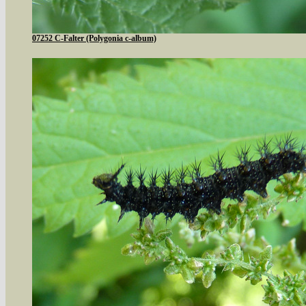
07252 C-Falter (Polygonia c-album)