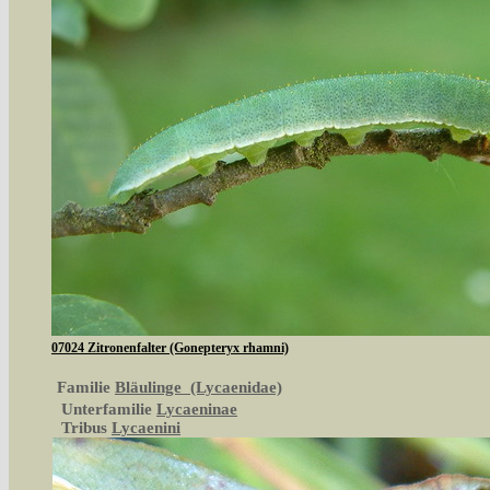
07024 Zitronenfalter (Gonepteryx rhamni)
Familie
Bläulinge (Lycaenidae)
Unterfamilie
Lycaeninae
Tribus
Lycaenini