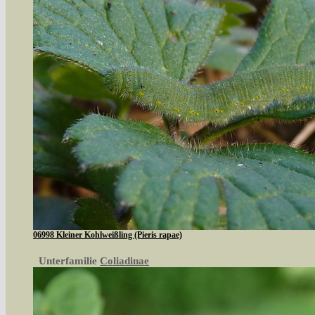
06998 Kleiner Kohlweißling (Pieris rapae)
Unterfamilie
Coliadinae