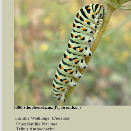
06960 Schwalbenschwanz (Papilio machaon)
Familie
Weißlinge (Pieridae)
Unterfamilie
Pierinae
Tribus
Anthocharini