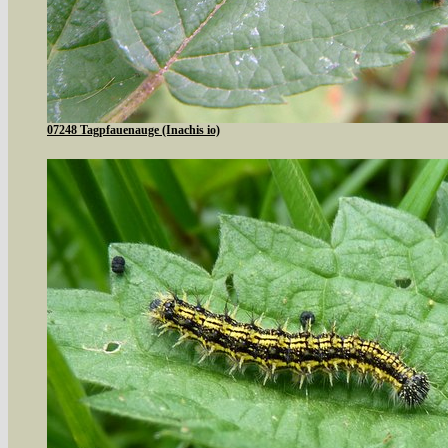
07248 Tagpfauenauge (Inachis io)