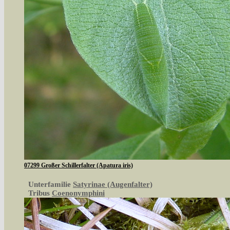
07299 Großer Schillerfalter (Apatura iris)
Unterfamilie
Satyrinae (Augenfalter)
Tribus
Coenonymphini