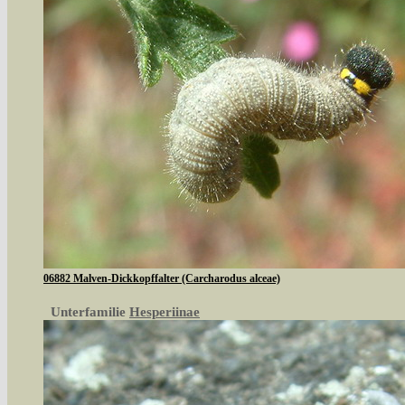
06882 Malven-Dickkopffalter (Carcharodus alceae)
Unterfamilie
Hesperiinae