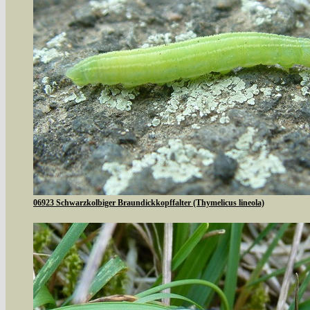
06923 Schwarzkolbiger Braundickkopffalter (Thymelicus lineola)