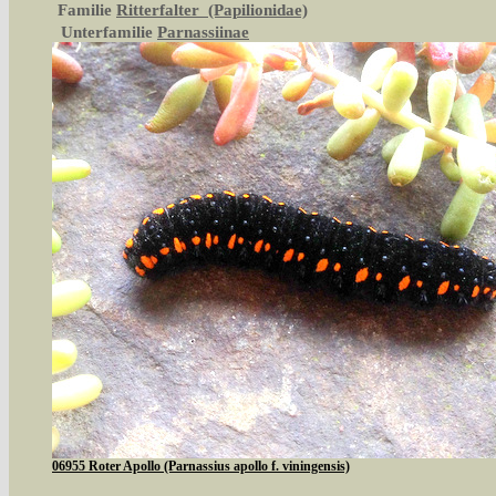
Familie
Ritterfalter (Papilionidae)
Unterfamilie
Parnassiinae
06955 Roter Apollo (Parnassius apollo f. viningensis)