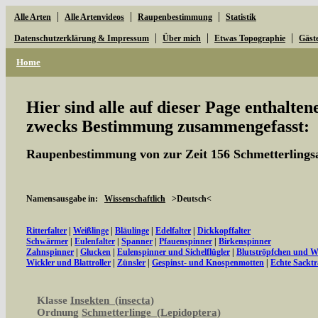
|
|
|
Alle Arten
Alle Artenvideos
Raupenbestimmung
Statistik
|
|
|
Datenschutzerklärung & Impressum
Über mich
Etwas Topographie
Gäst
Home
Hier sind alle auf dieser Page enthalte
zwecks Bestimmung zusammengefasst:
Raupenbestimmung von zur Zeit 156 Schmetterlings
Namensausgabe in:
Wissenschaftlich
>Deutsch<
Ritterfalter
|
Weißlinge
|
Bläulinge
|
Edelfalter
|
Dickkopffalter
Schwärmer
|
Eulenfalter
|
Spanner
|
Pfauenspinner
|
Birkenspinner
Zahnspinner
|
Glucken
|
Eulenspinner und Sichelflügler
|
Blutströpfchen und 
Wickler und Blattroller
|
Zünsler
|
Gespinst- und Knospenmotten
|
Echte Sacktr
Klasse
Insekten (insecta)
Ordnung
Schmetterlinge (Lepidoptera)