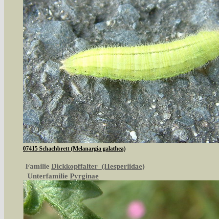
07415 Schachbrett (Melanargia galathea)
Familie
Dickkopffalter (Hesperiidae)
Unterfamilie
Pyrginae