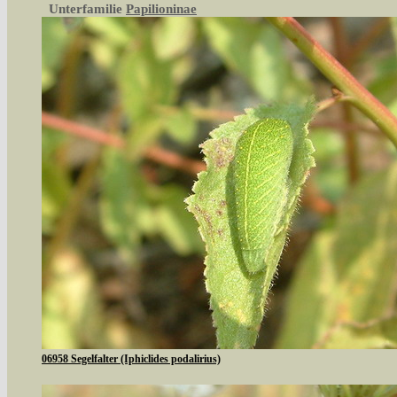
Unterfamilie
Papilioninae
06958 Segelfalter (Iphiclides podalirius)