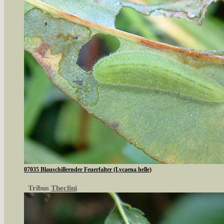
07035 Blauschillernder Feuerfalter (Lycaena helle)
Tribus
Theclini