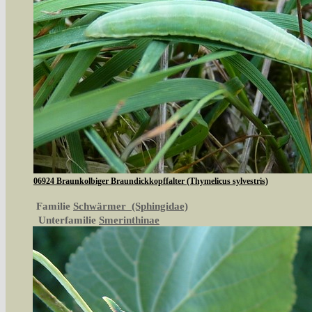
06924 Braunkolbiger Braundickkopffalter (Thymelicus sylvestris)
Familie
Schwärmer (Sphingidae)
Unterfamilie
Smerinthinae