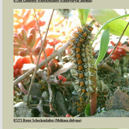
07268 Goldener Scheckenfalter (Euphydryas aurinia)
07275 Roter Scheckenfalter (Melitaea didyma)