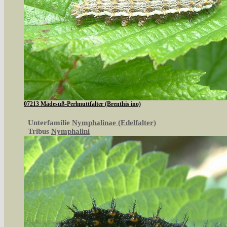
07213 Mädesüß-Perlmuttfalter (Brenthis ino)
Unterfamilie
Nymphalinae (Edelfalter)
Tribus
Nymphalini