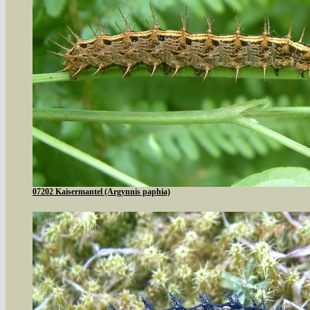
07202 Kaisermantel (Argynnis paphia)