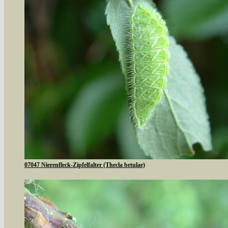
07047 Nierenfleck-Zipfelfalter (Thecla betulae)