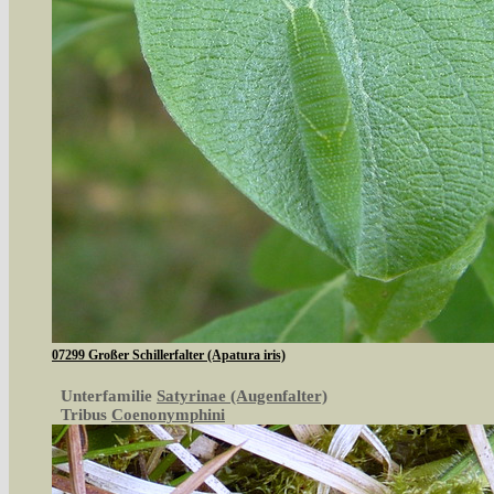
07299 Großer Schillerfalter (Apatura iris)
Unterfamilie
Satyrinae (Augenfalter)
Tribus
Coenonymphini