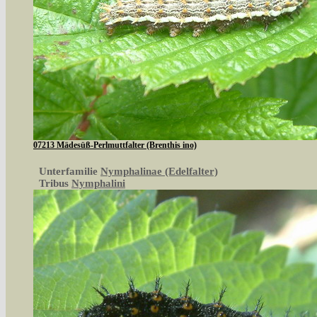
07213 Mädesüß-Perlmuttfalter (Brenthis ino)
Unterfamilie
Nymphalinae (Edelfalter)
Tribus
Nymphalini