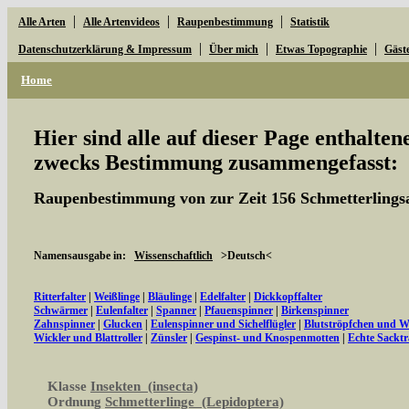
|
|
|
Alle Arten
Alle Artenvideos
Raupenbestimmung
Statistik
|
|
|
Datenschutzerklärung & Impressum
Über mich
Etwas Topographie
Gäst
Home
Hier sind alle auf dieser Page enthalte
zwecks Bestimmung zusammengefasst:
Raupenbestimmung von zur Zeit 156 Schmetterlings
Namensausgabe in:
Wissenschaftlich
>Deutsch<
Ritterfalter
|
Weißlinge
|
Bläulinge
|
Edelfalter
|
Dickkopffalter
Schwärmer
|
Eulenfalter
|
Spanner
|
Pfauenspinner
|
Birkenspinner
Zahnspinner
|
Glucken
|
Eulenspinner und Sichelflügler
|
Blutströpfchen und 
Wickler und Blattroller
|
Zünsler
|
Gespinst- und Knospenmotten
|
Echte Sacktr
Klasse
Insekten (insecta)
Ordnung
Schmetterlinge (Lepidoptera)