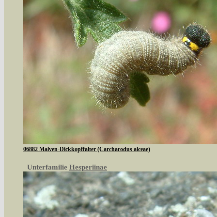
06882 Malven-Dickkopffalter (Carcharodus alceae)
Unterfamilie
Hesperiinae