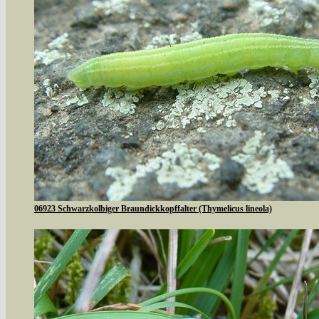
06923 Schwarzkolbiger Braundickkopffalter (Thymelicus lineola)