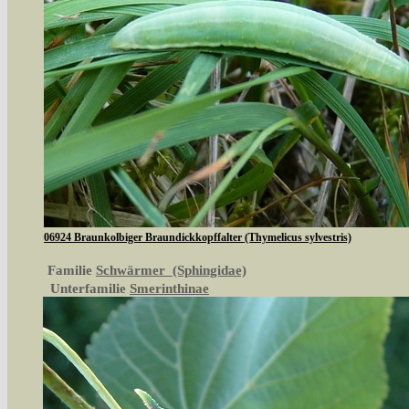
06924 Braunkolbiger Braundickkopffalter (Thymelicus sylvestris)
Familie
Schwärmer (Sphingidae)
Unterfamilie
Smerinthinae