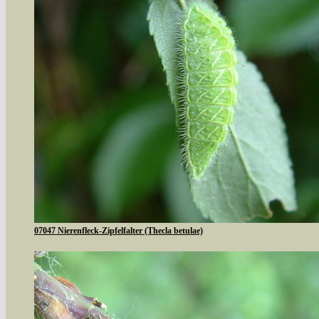
07047 Nierenfleck-Zipfelfalter (Thecla betulae)