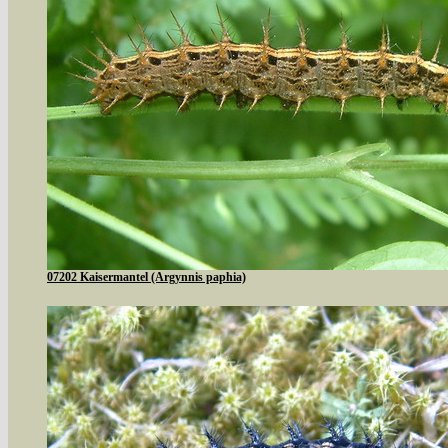
07202 Kaisermantel (Argynnis paphia)