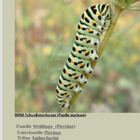
06960 Schwalbenschwanz (Papilio machaon)
Familie
Weißlinge (Pieridae)
Unterfamilie
Pierinae
Tribus
Anthocharini