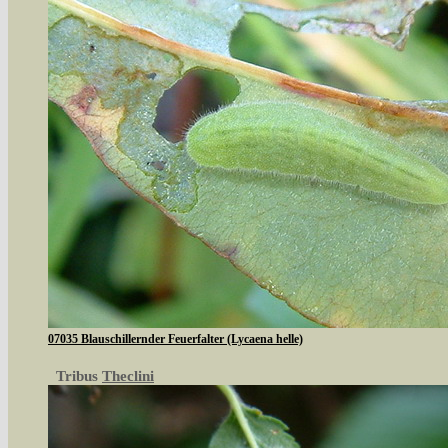
07035 Blauschillernder Feuerfalter (Lycaena helle)
Tribus
Theclini