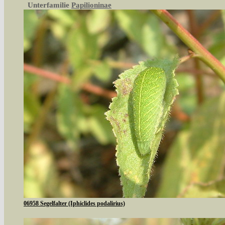
Unterfamilie
Papilioninae
06958 Segelfalter (Iphiclides podalirius)