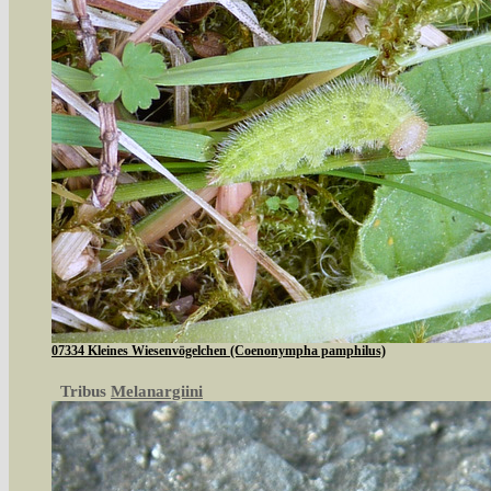
07334 Kleines Wiesenvögelchen (Coenonympha pamphilus)
Tribus
Melanargiini