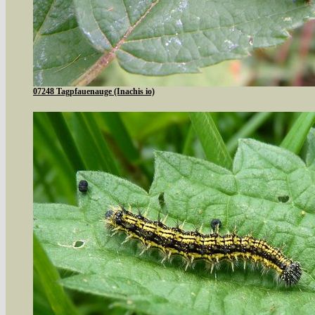
07248 Tagpfauenauge (Inachis io)