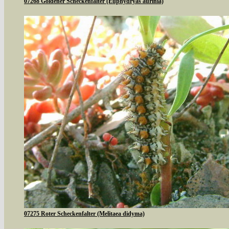
07268 Goldener Scheckenfalter (Euphydryas aurinia)
07275 Roter Scheckenfalter (Melitaea didyma)