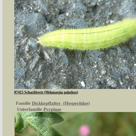
07415 Schachbrett (Melanargia galathea)
Familie
Dickkopffalter (Hesperiidae)
Unterfamilie
Pyrginae