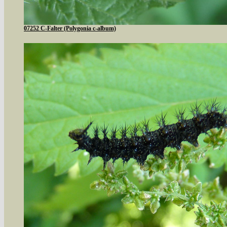
07252 C-Falter (Polygonia c-album)