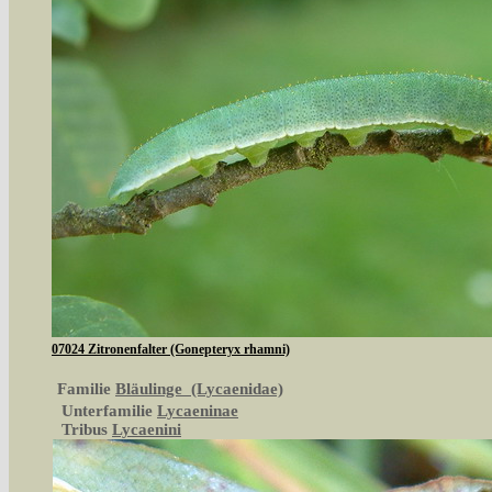
07024 Zitronenfalter (Gonepteryx rhamni)
Familie
Bläulinge (Lycaenidae)
Unterfamilie
Lycaeninae
Tribus
Lycaenini