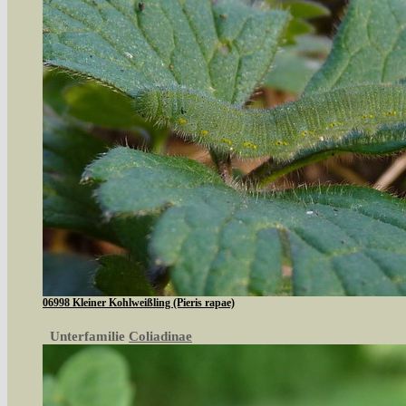
06998 Kleiner Kohlweißling (Pieris rapae)
Unterfamilie
Coliadinae