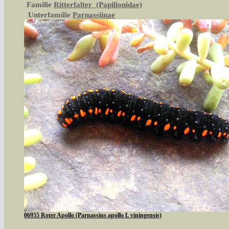
Familie
Ritterfalter (Papilionidae)
Unterfamilie
Parnassiinae
06955 Roter Apollo (Parnassius apollo f. viningensis)