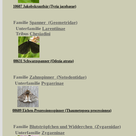
10607 Jakobskrautbär (Tyria jacobaeae)
Familie
Spanner (Geometridae)
Unterfamilie
Larentiinae
Tribus
Chesiadini
08631 Schwarzspanner (Odezia atrata)
Familie
Zahnspinner (Notodontidae)
Unterfamilie
Pygaerinae
08689 Eichen-Prozessionsspinner (Thaumetopoea processionea)
Familie
Blutströpfchen und Widderchen (Zygaenidae)
Unterfamilie
Zygaeninae