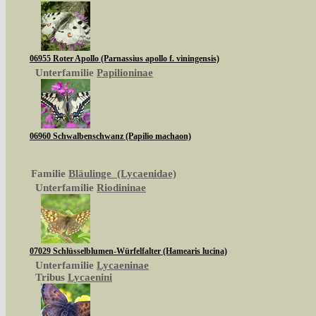
06955 Roter Apollo (Parnassius apollo f. viningensis)
Unterfamilie
Papilioninae
06960 Schwalbenschwanz (Papilio machaon)
Familie
Bläulinge (Lycaenidae)
Unterfamilie
Riodininae
07029 Schlüsselblumen-Würfelfalter (Hamearis lucina)
Unterfamilie
Lycaeninae
Tribus
Lycaenini