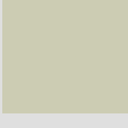
Arten die im Westerwald vorkommen
- beg
Arten die in Westernohe vorkommen
- beg
Im rechten Bereich:
Alle Arten der Sammlung
- keine Einschrän
nur die mit Rote Liste-Status
- es werden nur
Die linken und rechten Optionen können auch
Fatal error
: Uncaught ArgumentCountError: T
/var/www/vhosts/schmetterlinge-westerwald.de/
/var/www/vhosts/schmetterlinge-westerwald.de
/var/www/vhosts/schmetterlinge-westerwald.de
/var/www/vhosts/schmetterlinge-westerwald.de/
thrown in
/var/www/vhosts/schmetterlinge-w