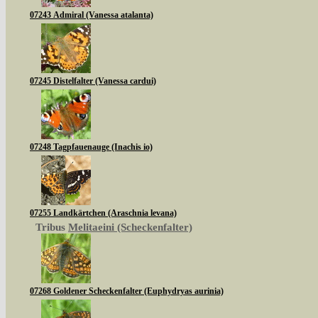
07243 Admiral (Vanessa atalanta)
07245 Distelfalter (Vanessa cardui)
07248 Tagpfauenauge (Inachis io)
07255 Landkärtchen (Araschnia levana)
Tribus
Melitaeini (Scheckenfalter)
07268 Goldener Scheckenfalter (Euphydryas aurinia)