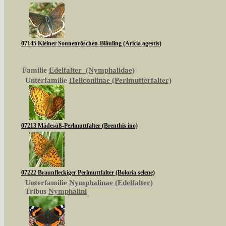
07145 Kleiner Sonnenröschen-Bläuling (Aricia agestis)
Familie
Edelfalter (Nymphalidae)
Unterfamilie
Heliconiinae (Perlmutterfalter)
07213 Mädesüß-Perlmuttfalter (Brenthis ino)
07222 Braunfleckiger Perlmuttfalter (Boloria selene)
Unterfamilie
Nymphalinae (Edelfalter)
Tribus
Nymphalini