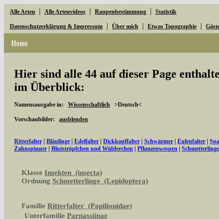
|
|
|
Alle Arten
Alle Artenvideos
Raupenbestimmung
Statistik
|
|
|
Datenschutzerklärung & Impressum
Über mich
Etwas Topographie
Gäst
Home
Hier sind alle 44 auf dieser Page enthal
im Überblick:
Namensausgabe in:
Wissenschaftlich
>Deutsch<
Vorschaubilder:
ausblenden
Ritterfalter
|
Bläulinge
|
Edelfalter
|
Dickkopffalter
|
Schwärmer
|
Eulenfalter
|
Spa
Zahnspinner
|
Blutströpfchen und Widderchen
|
Pflanzenwespen
|
Schmetterling
Klasse
Insekten (insecta)
Ordnung
Schmetterlinge (Lepidoptera)
Familie
Ritterfalter (Papilionidae)
Unterfamilie
Parnassiinae