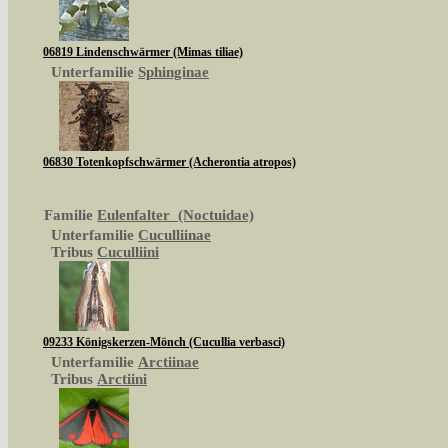
06819 Lindenschwärmer (Mimas tiliae)
Unterfamilie
Sphinginae
06830 Totenkopfschwärmer (Acherontia atropos)
Familie
Eulenfalter (Noctuidae)
Unterfamilie
Cuculliinae
Tribus
Cuculliini
09233 Königskerzen-Mönch (Cucullia verbasci)
Unterfamilie
Arctiinae
Tribus
Arctiini