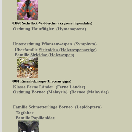
03998 Sechsfleck-Widderchen (Zygaena filipendulae)
Ordnung
Hautflügler (Hymenoptera)
Unterordnung
Pflanzenwespen (Symphyta)
Überfamilie
Siricoidea (Holzwespenartige)
Familie
Siricidae (Holzwespen)
0001 Riesenholzwespe (Urocerus gigas)
Klasse
Ferne Länder (Ferne Länder)
Ordnung
Borneo (Malaysia) (Borneo (Malaysia))
Familie
Schmetterlinge Borneo (Lepidoptera)
Tagfalter
Familie
Papilionidae