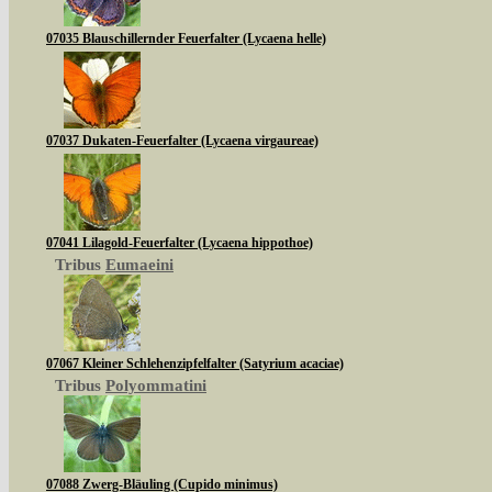
07035 Blauschillernder Feuerfalter (Lycaena helle)
07037 Dukaten-Feuerfalter (Lycaena virgaureae)
07041 Lilagold-Feuerfalter (Lycaena hippothoe)
Tribus
Eumaeini
07067 Kleiner Schlehenzipfelfalter (Satyrium acaciae)
Tribus
Polyommatini
07088 Zwerg-Bläuling (Cupido minimus)