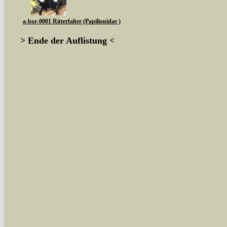
a-bor-0001 Ritterfalter (Papilionidae )
> Ende der Auflistung <
Sie können nach mehreren Suchbegriffen oder
Bei der Suche wird nach dem Suchbegriff in al
wissenschaftlichen und deutschen Namen, so
Artenkennziffern nach Karsholt/Razowski od
der Arten eingeschrängt werden, standardmä
alle in der Datenbank befindlichen Arten ange
Im linken Bereich:
Keine Eingrenzung, alle Arten anzeigen
- S
Arten die im Bundesgebiet vorkommen
- z