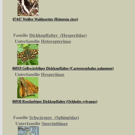
07447 Weißer Waldportier (Brintesia circe)
Familie
Dickkopffalter (Hesperiidae)
Unterfamilie
Heteropterinae
06919 Gelbwürfeliger Dickkopffalter (Carterocephalus palaemon)
Unterfamilie
Hesperiinae
06930 Rostfarbiger Dickkopffalter (Ochlodes sylvanus)
Familie
Schwärmer (Sphingidae)
Unterfamilie
Smerinthinae