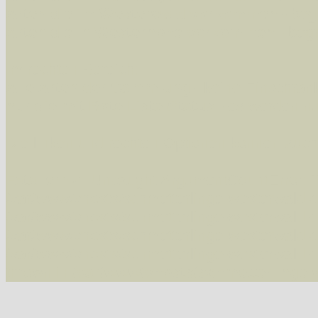
Arten die im Westerwald vorkommen
- beg
Arten die in Westernohe vorkommen
- beg
Im rechten Bereich:
Alle Arten der Sammlung
- keine Einschrän
nur die mit Rote Liste-Status
- es werden nur
Die linken und rechten Optionen können auch
Fatal error
: Uncaught ArgumentCountError: T
/var/www/vhosts/schmetterlinge-westerwald.de/
/var/www/vhosts/schmetterlinge-westerwald.de
/var/www/vhosts/schmetterlinge-westerwald.de
/var/www/vhosts/schmetterlinge-westerwald.de/
thrown in
/var/www/vhosts/schmetterlinge-w