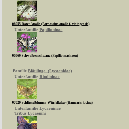
06955 Roter Apollo (Parnassius apollo f. viningensis)
Unterfamilie
Papilioninae
06960 Schwalbenschwanz (Papilio machaon)
Familie
Bläulinge (Lycaenidae)
Unterfamilie
Riodininae
07029 Schlüsselblumen-Würfelfalter (Hamearis lucina)
Unterfamilie
Lycaeninae
Tribus
Lycaenini