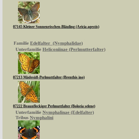
07145 Kleiner Sonnenröschen-Bläuling (Aricia agestis)
Familie
Edelfalter (Nymphalidae)
Unterfamilie
Heliconiinae (Perlmutterfalter)
07213 Mädesüß-Perlmuttfalter (Brenthis ino)
07222 Braunfleckiger Perlmuttfalter (Boloria selene)
Unterfamilie
Nymphalinae (Edelfalter)
Tribus
Nymphalini