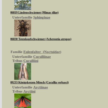
06819 Lindenschwärmer (Mimas tiliae)
Unterfamilie
Sphinginae
06830 Totenkopfschwärmer (Acherontia atropos)
Familie
Eulenfalter (Noctuidae)
Unterfamilie
Cuculliinae
Tribus
Cuculliini
09233 Königskerzen-Mönch (Cucullia verbasci)
Unterfamilie
Arctiinae
Tribus
Arctiini