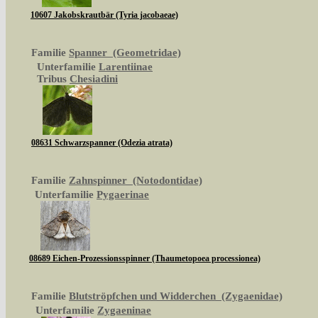
10607 Jakobskrautbär (Tyria jacobaeae)
Familie
Spanner (Geometridae)
Unterfamilie
Larentiinae
Tribus
Chesiadini
08631 Schwarzspanner (Odezia atrata)
Familie
Zahnspinner (Notodontidae)
Unterfamilie
Pygaerinae
08689 Eichen-Prozessionsspinner (Thaumetopoea processionea)
Familie
Blutströpfchen und Widderchen (Zygaenidae)
Unterfamilie
Zygaeninae