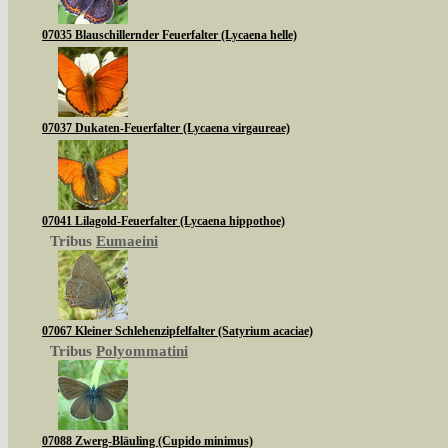
07035 Blauschillernder Feuerfalter (Lycaena helle)
07037 Dukaten-Feuerfalter (Lycaena virgaureae)
07041 Lilagold-Feuerfalter (Lycaena hippothoe)
Tribus
Eumaeini
07067 Kleiner Schlehenzipfelfalter (Satyrium acaciae)
Tribus
Polyommatini
07088 Zwerg-Bläuling (Cupido minimus)