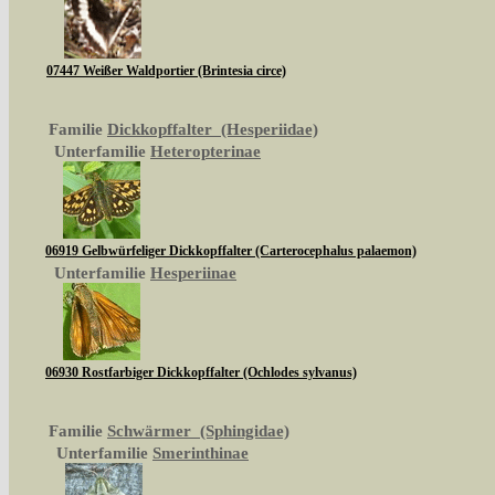
07447 Weißer Waldportier (Brintesia circe)
Familie
Dickkopffalter (Hesperiidae)
Unterfamilie
Heteropterinae
06919 Gelbwürfeliger Dickkopffalter (Carterocephalus palaemon)
Unterfamilie
Hesperiinae
06930 Rostfarbiger Dickkopffalter (Ochlodes sylvanus)
Familie
Schwärmer (Sphingidae)
Unterfamilie
Smerinthinae