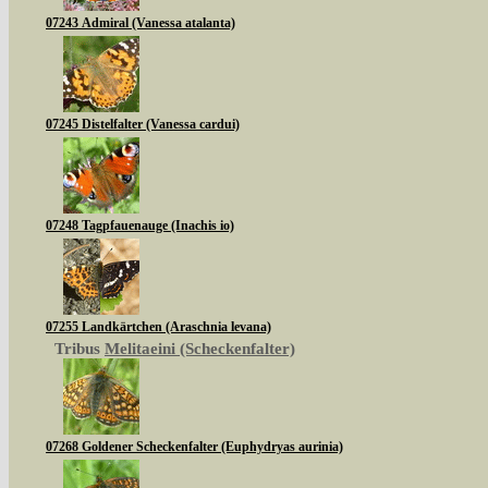
07243 Admiral (Vanessa atalanta)
07245 Distelfalter (Vanessa cardui)
07248 Tagpfauenauge (Inachis io)
07255 Landkärtchen (Araschnia levana)
Tribus
Melitaeini (Scheckenfalter)
07268 Goldener Scheckenfalter (Euphydryas aurinia)