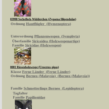
03998 Sechsfleck-Widderchen (Zygaena filipendulae)
Ordnung
Hautflügler (Hymenoptera)
Unterordnung
Pflanzenwespen (Symphyta)
Überfamilie
Siricoidea (Holzwespenartige)
Familie
Siricidae (Holzwespen)
0001 Riesenholzwespe (Urocerus gigas)
Klasse
Ferne Länder (Ferne Länder)
Ordnung
Borneo (Malaysia) (Borneo (Malaysia))
Familie
Schmetterlinge Borneo (Lepidoptera)
Tagfalter
Familie
Papilionidae