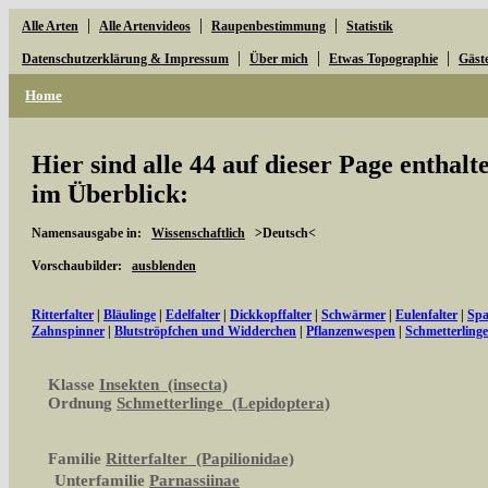
|
|
|
Alle Arten
Alle Artenvideos
Raupenbestimmung
Statistik
|
|
|
Datenschutzerklärung & Impressum
Über mich
Etwas Topographie
Gäst
Home
Hier sind alle 44 auf dieser Page enthal
im Überblick:
Namensausgabe in:
Wissenschaftlich
>Deutsch<
Vorschaubilder:
ausblenden
Ritterfalter
|
Bläulinge
|
Edelfalter
|
Dickkopffalter
|
Schwärmer
|
Eulenfalter
|
Spa
Zahnspinner
|
Blutströpfchen und Widderchen
|
Pflanzenwespen
|
Schmetterling
Klasse
Insekten (insecta)
Ordnung
Schmetterlinge (Lepidoptera)
Familie
Ritterfalter (Papilionidae)
Unterfamilie
Parnassiinae