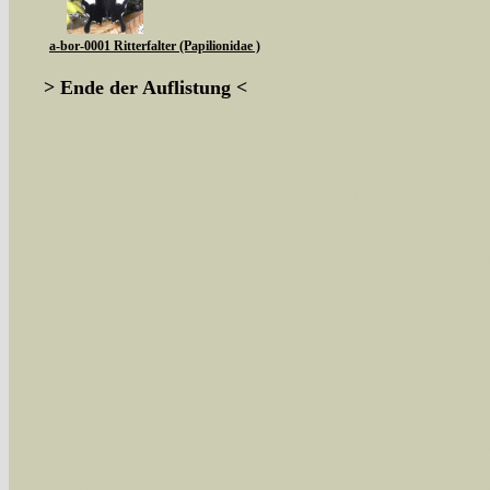
a-bor-0001 Ritterfalter (Papilionidae )
> Ende der Auflistung <
Sie können nach mehreren Suchbegriffen oder
Bei der Suche wird nach dem Suchbegriff in al
wissenschaftlichen und deutschen Namen, so
Artenkennziffern nach Karsholt/Razowski od
der Arten eingeschrängt werden, standardmä
alle in der Datenbank befindlichen Arten ange
Im linken Bereich:
Keine Eingrenzung, alle Arten anzeigen
- S
Arten die im Bundesgebiet vorkommen
- z