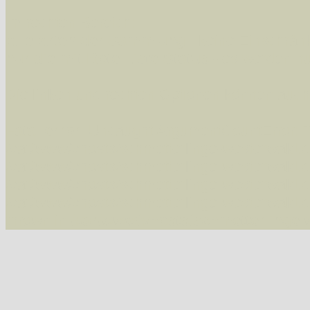
Im rechten Bereich:
Alle Arten der Sammlung
- keine Einschrän
nur die mit Rote Liste-Status
- es werden nur
Die linken und rechten Optionen können auch
Fatal error
: Uncaught ArgumentCountError: T
/var/www/vhosts/schmetterlinge-westerwald.de/
/var/www/vhosts/schmetterlinge-westerwald.de
/var/www/vhosts/schmetterlinge-westerwald.de
/var/www/vhosts/schmetterlinge-westerwald.de/
thrown in
/var/www/vhosts/schmetterlinge-w