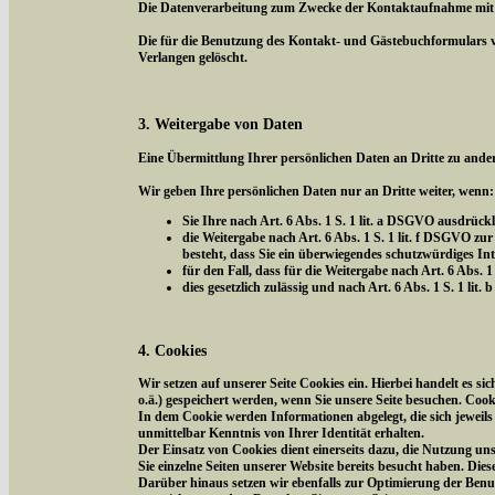
Die Datenverarbeitung zum Zwecke der Kontaktaufnahme mit uns 
Die für die Benutzung des Kontakt- und Gästebuchformulars 
Verlangen gelöscht.
3. Weitergabe von Daten
Eine Übermittlung Ihrer persönlichen Daten an Dritte zu ander
Wir geben Ihre persönlichen Daten nur an Dritte weiter, wenn:
Sie Ihre nach Art. 6 Abs. 1 S. 1 lit. a DSGVO ausdrückl
die Weitergabe nach Art. 6 Abs. 1 S. 1 lit. f DSGVO 
besteht, dass Sie ein überwiegendes schutzwürdiges In
für den Fall, dass für die Weitergabe nach Art. 6 Abs. 1
dies gesetzlich zulässig und nach Art. 6 Abs. 1 S. 1 li
4. Cookies
Wir setzen auf unserer Seite Cookies ein. Hierbei handelt es s
o.ä.) gespeichert werden, wenn Sie unsere Seite besuchen. Coo
In dem Cookie werden Informationen abgelegt, die sich jeweil
unmittelbar Kenntnis von Ihrer Identität erhalten.
Der Einsatz von Cookies dient einerseits dazu, die Nutzung un
Sie einzelne Seiten unserer Website bereits besucht haben. Die
Darüber hinaus setzen wir ebenfalls zur Optimierung der Benut