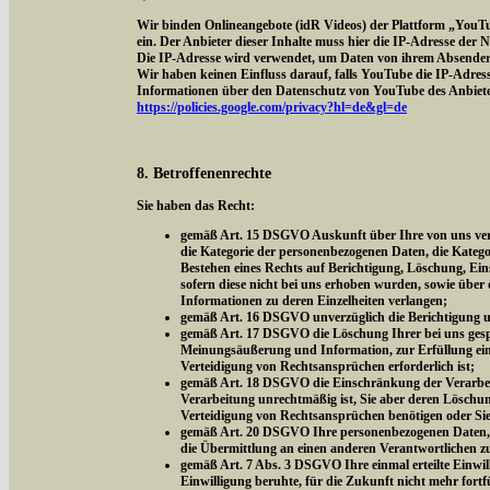
Wir binden Onlineangebote (idR Videos) der Plattform „YouT
ein. Der Anbieter dieser Inhalte muss hier die IP-Adresse der
Die IP-Adresse wird verwendet, um Daten von ihrem Absender z
Wir haben keinen Einfluss darauf, falls YouTube die IP-Adresse 
Informationen über den Datenschutz von YouTube des Anbieter
https://policies.google.com/privacy?hl=de&gl=de
8. Betroffenenrechte
Sie haben das Recht:
gemäß Art. 15 DSGVO Auskunft über Ihre von uns vera
die Kategorie der personenbezogenen Daten, die Kateg
Bestehen eines Rechts auf Berichtigung, Löschung, Ei
sofern diese nicht bei uns erhoben wurden, sowie über 
Informationen zu deren Einzelheiten verlangen;
gemäß Art. 16 DSGVO unverzüglich die Berichtigung un
gemäß Art. 17 DSGVO die Löschung Ihrer bei uns gespe
Meinungsäußerung und Information, zur Erfüllung eine
Verteidigung von Rechtsansprüchen erforderlich ist;
gemäß Art. 18 DSGVO die Einschränkung der Verarbeitu
Verarbeitung unrechtmäßig ist, Sie aber deren Löschu
Verteidigung von Rechtsansprüchen benötigen oder Si
gemäß Art. 20 DSGVO Ihre personenbezogenen Daten, di
die Übermittlung an einen anderen Verantwortlichen z
gemäß Art. 7 Abs. 3 DSGVO Ihre einmal erteilte Einwill
Einwilligung beruhte, für die Zukunft nicht mehr fort