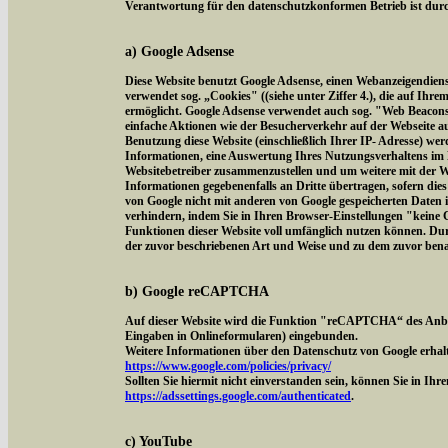
Verantwortung für den datenschutzkonformen Betrieb ist durch
a) Google Adsense
Diese Website benutzt Google Adsense, einen Webanzeigendien
verwendet sog. „Cookies" ((siehe unter Ziffer 4.), die auf Ih
ermöglicht. Google Adsense verwendet auch sog. "Web Beacon
einfache Aktionen wie der Besucherverkehr auf der Webseite 
Benutzung diese Website (einschließlich Ihrer IP- Adresse) we
Informationen, eine Auswertung Ihres Nutzungsverhaltens im 
Websitebetreiber zusammenzustellen und um weitere mit der W
Informationen gegebenenfalls an Dritte übertragen, sofern dies
von Google nicht mit anderen von Google gespeicherten Daten 
verhindern, indem Sie in Ihren Browser-Einstellungen "keine Co
Funktionen dieser Website voll umfänglich nutzen können. Dur
der zuvor beschriebenen Art und Weise und zu dem zuvor ben
b) Google reCAPTCHA
Auf dieser Website wird die Funktion "reCAPTCHA“ des Anbi
Eingaben in Onlineformularen) eingebunden.
Weitere Informationen über den Datenschutz von Google erhalt
https://www.google.com/policies/privacy/
Sollten Sie hiermit nicht einverstanden sein, können Sie in Ih
https://adssettings.google.com/authenticated
.
c) YouTube