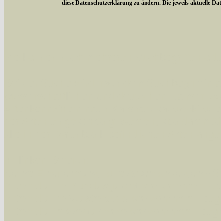
diese Datenschutzerklärung zu ändern. Die jeweils aktuelle D
Sie können nach mehreren Suchbegriffen oder
Bei der Suche wird nach dem Suchbegriff in al
wissenschaftlichen und deutschen Namen, so
Artenkennziffern nach Karsholt/Razowski od
der Arten eingeschrängt werden, standardmä
alle in der Datenbank befindlichen Arten ange
Im linken Bereich:
Keine Eingrenzung, alle Arten anzeigen
- S
Arten die im Bundesgebiet vorkommen
- z
Arten die im Westerwald vorkommen
- beg
Arten die in Westernohe vorkommen
- beg