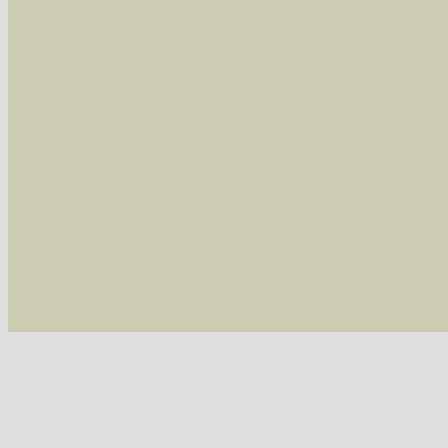
Im rechten Bereich:
Alle Arten der Sammlung
- keine Einschrän
nur die mit Rote Liste-Status
- es werden nur
Die linken und rechten Optionen können auch
Fatal error
: Uncaught ArgumentCountError: T
/var/www/vhosts/schmetterlinge-westerwald.de/
/var/www/vhosts/schmetterlinge-westerwald.de
/var/www/vhosts/schmetterlinge-westerwald.de
/var/www/vhosts/schmetterlinge-westerwald.de/
thrown in
/var/www/vhosts/schmetterlinge-w