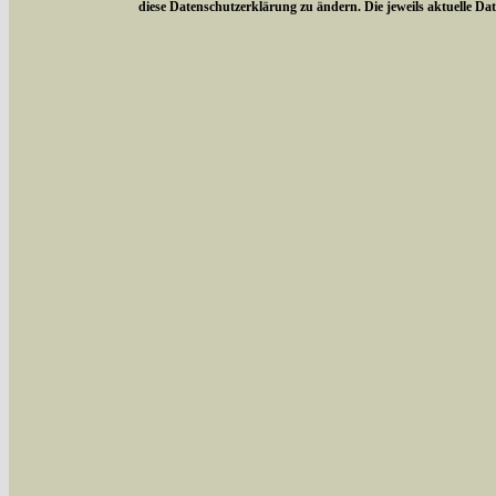
diese Datenschutzerklärung zu ändern. Die jeweils aktuelle D
Sie können nach mehreren Suchbegriffen oder
Bei der Suche wird nach dem Suchbegriff in al
wissenschaftlichen und deutschen Namen, so
Artenkennziffern nach Karsholt/Razowski od
der Arten eingeschrängt werden, standardmä
alle in der Datenbank befindlichen Arten ange
Im linken Bereich:
Keine Eingrenzung, alle Arten anzeigen
- S
Arten die im Bundesgebiet vorkommen
- z
Arten die im Westerwald vorkommen
- beg
Arten die in Westernohe vorkommen
- beg