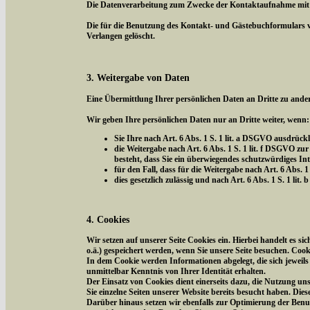
Die Datenverarbeitung zum Zwecke der Kontaktaufnahme mit uns 
Die für die Benutzung des Kontakt- und Gästebuchformulars 
Verlangen gelöscht.
3. Weitergabe von Daten
Eine Übermittlung Ihrer persönlichen Daten an Dritte zu ander
Wir geben Ihre persönlichen Daten nur an Dritte weiter, wenn:
Sie Ihre nach Art. 6 Abs. 1 S. 1 lit. a DSGVO ausdrückl
die Weitergabe nach Art. 6 Abs. 1 S. 1 lit. f DSGVO 
besteht, dass Sie ein überwiegendes schutzwürdiges In
für den Fall, dass für die Weitergabe nach Art. 6 Abs. 1
dies gesetzlich zulässig und nach Art. 6 Abs. 1 S. 1 li
4. Cookies
Wir setzen auf unserer Seite Cookies ein. Hierbei handelt es s
o.ä.) gespeichert werden, wenn Sie unsere Seite besuchen. Coo
In dem Cookie werden Informationen abgelegt, die sich jeweil
unmittelbar Kenntnis von Ihrer Identität erhalten.
Der Einsatz von Cookies dient einerseits dazu, die Nutzung un
Sie einzelne Seiten unserer Website bereits besucht haben. Die
Darüber hinaus setzen wir ebenfalls zur Optimierung der Benut