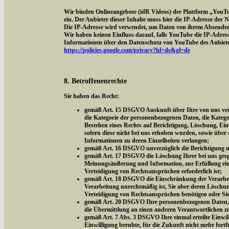
Wir binden Onlineangebote (idR Videos) der Plattform „YouT
ein. Der Anbieter dieser Inhalte muss hier die IP-Adresse der
Die IP-Adresse wird verwendet, um Daten von ihrem Absender z
Wir haben keinen Einfluss darauf, falls YouTube die IP-Adresse 
Informationen über den Datenschutz von YouTube des Anbieter
https://policies.google.com/privacy?hl=de&gl=de
8. Betroffenenrechte
Sie haben das Recht:
gemäß Art. 15 DSGVO Auskunft über Ihre von uns vera
die Kategorie der personenbezogenen Daten, die Kateg
Bestehen eines Rechts auf Berichtigung, Löschung, Ei
sofern diese nicht bei uns erhoben wurden, sowie über 
Informationen zu deren Einzelheiten verlangen;
gemäß Art. 16 DSGVO unverzüglich die Berichtigung un
gemäß Art. 17 DSGVO die Löschung Ihrer bei uns gespe
Meinungsäußerung und Information, zur Erfüllung eine
Verteidigung von Rechtsansprüchen erforderlich ist;
gemäß Art. 18 DSGVO die Einschränkung der Verarbeitu
Verarbeitung unrechtmäßig ist, Sie aber deren Löschu
Verteidigung von Rechtsansprüchen benötigen oder Si
gemäß Art. 20 DSGVO Ihre personenbezogenen Daten, di
die Übermittlung an einen anderen Verantwortlichen z
gemäß Art. 7 Abs. 3 DSGVO Ihre einmal erteilte Einwill
Einwilligung beruhte, für die Zukunft nicht mehr fort