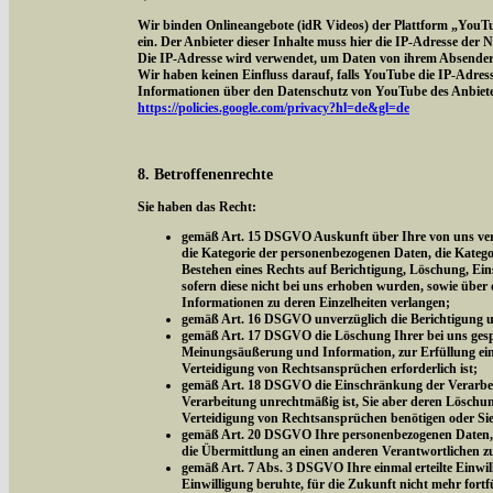
Wir binden Onlineangebote (idR Videos) der Plattform „YouT
ein. Der Anbieter dieser Inhalte muss hier die IP-Adresse der
Die IP-Adresse wird verwendet, um Daten von ihrem Absender z
Wir haben keinen Einfluss darauf, falls YouTube die IP-Adresse 
Informationen über den Datenschutz von YouTube des Anbieter
https://policies.google.com/privacy?hl=de&gl=de
8. Betroffenenrechte
Sie haben das Recht:
gemäß Art. 15 DSGVO Auskunft über Ihre von uns vera
die Kategorie der personenbezogenen Daten, die Kateg
Bestehen eines Rechts auf Berichtigung, Löschung, Ei
sofern diese nicht bei uns erhoben wurden, sowie über 
Informationen zu deren Einzelheiten verlangen;
gemäß Art. 16 DSGVO unverzüglich die Berichtigung un
gemäß Art. 17 DSGVO die Löschung Ihrer bei uns gespe
Meinungsäußerung und Information, zur Erfüllung eine
Verteidigung von Rechtsansprüchen erforderlich ist;
gemäß Art. 18 DSGVO die Einschränkung der Verarbeitu
Verarbeitung unrechtmäßig ist, Sie aber deren Löschu
Verteidigung von Rechtsansprüchen benötigen oder Si
gemäß Art. 20 DSGVO Ihre personenbezogenen Daten, di
die Übermittlung an einen anderen Verantwortlichen z
gemäß Art. 7 Abs. 3 DSGVO Ihre einmal erteilte Einwill
Einwilligung beruhte, für die Zukunft nicht mehr fort