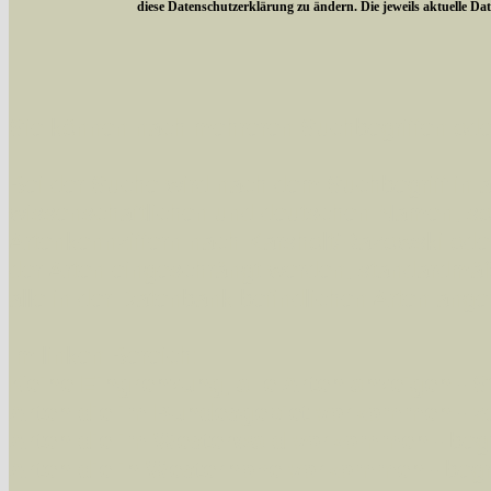
diese Datenschutzerklärung zu ändern. Die jeweils aktuelle D
Sie können nach mehreren Suchbegriffen oder
Bei der Suche wird nach dem Suchbegriff in al
wissenschaftlichen und deutschen Namen, so
Artenkennziffern nach Karsholt/Razowski od
der Arten eingeschrängt werden, standardmä
alle in der Datenbank befindlichen Arten ange
Im linken Bereich:
Keine Eingrenzung, alle Arten anzeigen
- S
Arten die im Bundesgebiet vorkommen
- z
Arten die im Westerwald vorkommen
- beg
Arten die in Westernohe vorkommen
- beg