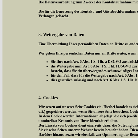
Die Datenverarbeitung zum Zwecke der Kontaktaufnahme mit uns 
Die für die Benutzung des Kontakt- und Gästebuchformulars 
Verlangen gelöscht.
3. Weitergabe von Daten
Eine Übermittlung Ihrer persönlichen Daten an Dritte zu ander
Wir geben Ihre persönlichen Daten nur an Dritte weiter, wenn:
Sie Ihre nach Art. 6 Abs. 1 S. 1 lit. a DSGVO ausdrückl
die Weitergabe nach Art. 6 Abs. 1 S. 1 lit. f DSGVO 
besteht, dass Sie ein überwiegendes schutzwürdiges In
für den Fall, dass für die Weitergabe nach Art. 6 Abs. 1
dies gesetzlich zulässig und nach Art. 6 Abs. 1 S. 1 li
4. Cookies
Wir setzen auf unserer Seite Cookies ein. Hierbei handelt es s
o.ä.) gespeichert werden, wenn Sie unsere Seite besuchen. Coo
In dem Cookie werden Informationen abgelegt, die sich jeweil
unmittelbar Kenntnis von Ihrer Identität erhalten.
Der Einsatz von Cookies dient einerseits dazu, die Nutzung un
Sie einzelne Seiten unserer Website bereits besucht haben. Die
Darüber hinaus setzen wir ebenfalls zur Optimierung der Benut