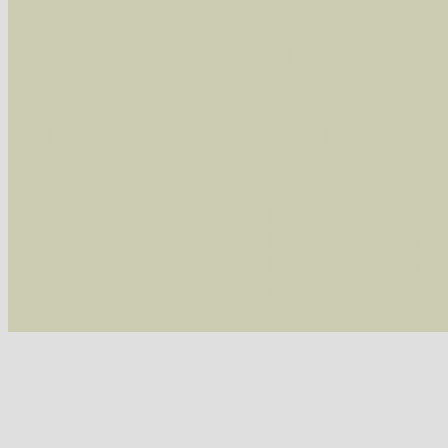
Im rechten Bereich:
Alle Arten der Sammlung
- keine Einschrän
nur die mit Rote Liste-Status
- es werden nur
Die linken und rechten Optionen können auch
Fatal error
: Uncaught ArgumentCountError: T
/var/www/vhosts/schmetterlinge-westerwald.de/
/var/www/vhosts/schmetterlinge-westerwald.de
/var/www/vhosts/schmetterlinge-westerwald.de
/var/www/vhosts/schmetterlinge-westerwald.de/
thrown in
/var/www/vhosts/schmetterlinge-w