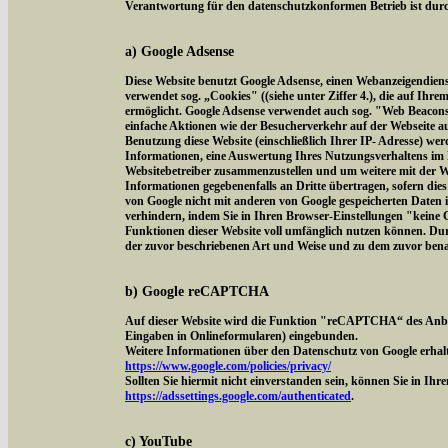
Verantwortung für den datenschutzkonformen Betrieb ist durch
a) Google Adsense
Diese Website benutzt Google Adsense, einen Webanzeigendien
verwendet sog. „Cookies" ((siehe unter Ziffer 4.), die auf Ih
ermöglicht. Google Adsense verwendet auch sog. "Web Beacon
einfache Aktionen wie der Besucherverkehr auf der Webseite 
Benutzung diese Website (einschließlich Ihrer IP- Adresse) we
Informationen, eine Auswertung Ihres Nutzungsverhaltens im 
Websitebetreiber zusammenzustellen und um weitere mit der W
Informationen gegebenenfalls an Dritte übertragen, sofern dies
von Google nicht mit anderen von Google gespeicherten Daten 
verhindern, indem Sie in Ihren Browser-Einstellungen "keine Co
Funktionen dieser Website voll umfänglich nutzen können. Dur
der zuvor beschriebenen Art und Weise und zu dem zuvor ben
b) Google reCAPTCHA
Auf dieser Website wird die Funktion "reCAPTCHA“ des Anbi
Eingaben in Onlineformularen) eingebunden.
Weitere Informationen über den Datenschutz von Google erhalt
https://www.google.com/policies/privacy/
Sollten Sie hiermit nicht einverstanden sein, können Sie in Ih
https://adssettings.google.com/authenticated
.
c) YouTube