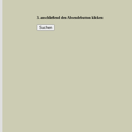
3. anschließend den Absendebutton klicken:
Mit diesen Knöpfen kann die Anzahl der Art
alle in der Datenbank befindlichen Arten ange
Im linken Bereich:
Keine Eingrenzung, alle Arten anzeigen
- S
Arten die im Bundesgebiet vorkommen
- z
Arten die im Westerwald vorkommen
- beg
Arten die in Westernohe vorkommen
- beg
Im rechten Bereich:
Alle Arten der Sammlung
- keine Einschrän
nur die mit Rote Liste-Status
- es werden nur