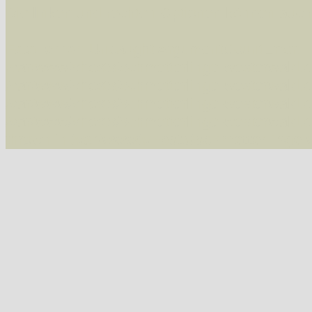
Die linken und rechten Optionen können auch
Fatal error
: Uncaught ArgumentCountError: T
/var/www/vhosts/schmetterlinge-westerwald.de/
/var/www/vhosts/schmetterlinge-westerwald.de
/var/www/vhosts/schmetterlinge-westerwald.de
/var/www/vhosts/schmetterlinge-westerwald.de
thrown in
/var/www/vhosts/schmetterlinge-w