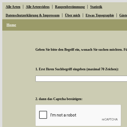
|
|
|
Alle Arten
Alle Artenvideos
Raupenbestimmung
Statistik
|
|
|
Datenschutzerklärung & Impressum
Über mich
Etwas Topographie
Gäst
Home
Geben Sie bitte den Begriff ein, wonach Sie suchen möchten. Für
1. Erst Ihren Suchbegriff eingeben (maximal 70 Zeichen):
2. dann das Captcha bestätigen: